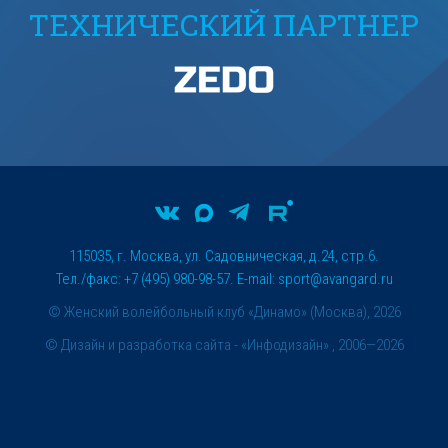
ТЕХНИЧЕСКИЙ ПАРТНЕР
115035, г. Москва, ул. Садовническая, д.24, стр.6.
Тел./факс: +7 (495) 980-98-57. E-mail:
sport@avangard.ru
© Женский волейбольный клуб «Динамо» (Москва), 2026
©
Дизайн и разработка сайта
- «Инфодизайн» , 2006—2026