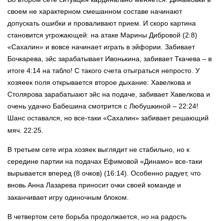
своем не характерном смешанном составе начинают
допускать ошибки и проваливают прием. И скоро картина
становится угрожающей: на атаке Марины Дибровой (2:8)
«Сахалин» и вовсе начинает играть в эйфории. Забивает
Бочкарева, эйс зарабатывает Ивонькина, забивает Ткачева – в
итоге 4:14 на табло! С такого счета отыграться непросто. У
хозяеек поля открывается второе дыхание: Хавелкова и
Столярова зарабатыают эйс на подаче, забивает Хавелкова и
очень удачно Бабешина смотрится с Любушкиной – 22:24!
Шанс оставался, но все-таки «Сахалин» забивает решающий
мяч. 22:25.
В третьем сете игра хозяек выглядит не стабильно, но к
середине партии на подачах Ефимовой «Динамо» все-таки
вырывается вперед (8 очков) (16:14). Особенно радует, что
вновь Анна Лазарева приносит очки своей команде и
заканчивает игру одиночным блоком.
В четвертом сете борьба продолжается, но на радость