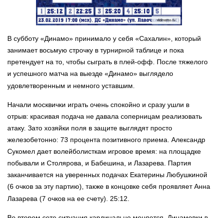
В субботу «Динамо» принимало у себя «Сахалин», который
занимает восьмую строчку в турнирной таблице и пока
претендует на то, чтобы сыграть в плей-офф. После тяжелого
и успешного матча на выезде «Динамо» выглядело
удовлетворенным и немного уставшим.
Начали москвички играть очень спокойно и сразу ушли в
отрыв: красивая подача не давала соперницам реализовать
атаку. Зато хозяйки поля в защите выглядят просто
железобетонно: 73 процента позитивного приема. Александр
Сукомел дает волейболисткам игровое время: на площадке
побывали и Столярова, и Бабешина, и Лазарева. Партия
заканчивается на уверенных подачах Екатерины Любушкиной
(6 очков за эту партию), также в концовке себя проявляет Анна
Лазарева (7 очков на ее счету). 25:12.
Во втором сете ситуация кардинально меняется. Динамовки в