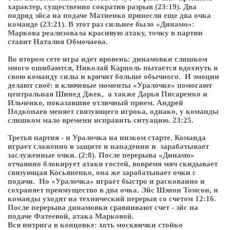
характер, существенно сократив разрыв (23:19). Два
подряд эйса на подаче Матиенко принесли еще два очка
команде (23:21). В этот раз сильнее было «Динамо»:
Маркова реализовала красивую атаку, точку в партии
ставит Наталия Обмочаева.
Во втором сете игра идет вровень: динамовки слишком
много ошибаются, Николай Карполь пытается вдохнуть в
свою команду силы и кричит больше обычного. И эмоции
делают своё: в ключевые моменты «Уралочке» помогают
центральная Шинед Джек, а также Дарья Писаренко и
Ильченко, показавшие отличный прием. Андрей
Подкопаев меняет связующего игрока, однако, у команды
слишком мало времени исправить ситуацию. 23:25.
Третья партия - и Уралочка на низком старте. Команда
играет слаженно в защите и нападении и зарабатывает
заслуженные очки. (2:8). После перерыва «Динамо»
отчаянно блокирует атаки гостей, вовремя мяч скидывает
связующая Косьяненко, она же зарабатывает очки с
подачи. Но «Уралочка» играет быстро и раскованно и
сохраняет преимущество в два очка. Эйс Шэнон Томсон, и
команды уходят на технический перерыв со счетом 12:16.
После перерыва динамовки сравнивают счет - эйс на
подаче Фатеевой, атака Марковой.
Вся интрига в концовке: хоть москвички стойко