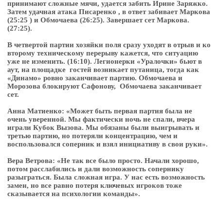
принимают сложные мячи, удается забить Ирине Заряжко.
Затем удачная атака Писаренко , в ответ забивает Маркова
(25:25 ) и Обмочаева (26:25). Завершает сет Маркова.
(27:25).
В четвертой партии хозяйки поля сразу уходят в отрыв и ко
второму техническому перерыву кажется, что ситуацию
уже не изменить. (16:10). Легионерки «Уралочки» бьют в
аут, на площадке гостей возникает путаница, тогда как
«Динамо» ровно заканчивает партию. Обмочаева и
Морозова блокируют Сафонову, Обмочаева заканчивает
сет.
Анна Матиенко: «Может быть первая партия была не
очень уверенной. Мы фактически ночь не спали, вчера
играли Кубок Вызова. Мы обязаны были выигрывать и
третью партию, но потеряли концентрацию, чем и
воспользовался соперник и взял инициативу в свои руки».
Вера Ветрова: «Не так все было просто. Начали хорошо,
потом расслабились и дали возможность сопернику
разыграться. Была сложная игра. У нас есть возможность
замен, но все равно потеря ключевых игроков тоже
сказывается на психологии команды».