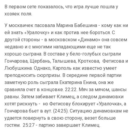
В первом сете показалось, что игра лучше пошла у
хозяек поля.
У москвичек пасовала Марина Бабешина - кому как ни
ей знать «Уралочку» и как против нее бороться. С
другой стороны - в московском «Динамо» она совсем
недавно и с многими нападающими еще не так
хорошо сыграна. В составе у бело-голубых сыграли
Гончарова, Щербань, Талышева, Кроткова, Фетисова и
Любушкина. Однако, Карполь как известно умеет
преподносить сюрпризы. В середине первой партии
заметную роль сыграла Екатерина Енина, она же
сравняла счет в концовке. 22:22. Мяч за мячом, шансы
равны. Затем забивает Климец, а следом динамовки
хотят рискнуть - но Фетисову блокирует «Уралочка», а
Гончарова бьет в аут. (24:25). Ситуацию динамовкам не
удается повернуть в свою сторону, везет больше
гостям. 25:27 - партию завершает Климец.