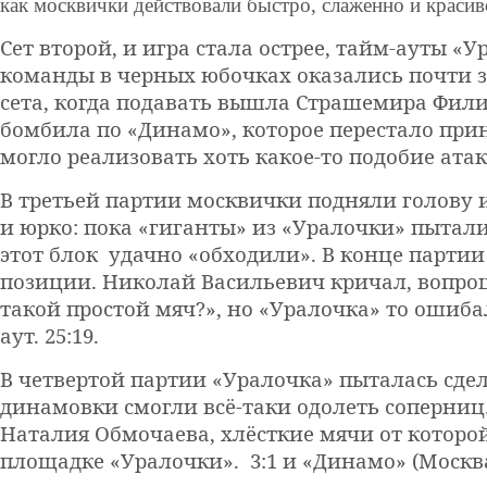
как москвички действовали быстро, слаженно и красиво
Сет второй, и игра стала острее, тайм-ауты «У
команды в черных юбочках оказались почти 
сета, когда подавать вышла Страшемира Фили
бомбила по «Динамо», которое перестало прин
могло реализовать хоть какое-то подобие атаки
В третьей партии москвички подняли голову и
и юрко: пока «гиганты» из «Уралочки» пытал
этот блок удачно «обходили». В конце партии
позиции. Николай Васильевич кричал, вопро
такой простой мяч?», но «Уралочка» то ошиба
аут. 25:19.
В четвертой партии «Уралочка» пыталась сдел
динамовки смогли всё-таки одолеть соперниц
Наталия Обмочаева, хлёсткие мячи от которо
площадке «Уралочки». 3:1 и «Динамо» (Москва