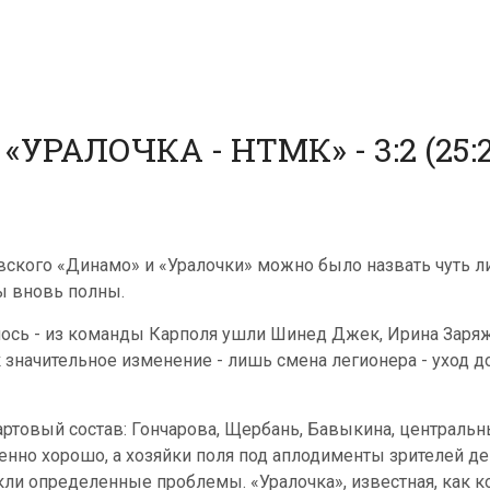
АЛОЧКА - НТМК» - 3:2 (25:23, 2
кого «Динамо» и «Уралочки» можно было назвать чуть ли 
ы вновь полны.
ниось - из команды Карполя ушли Шинед Джек, Ирина Заря
 значительное изменение - лишь смена легионера - уход 
тартовый состав: Гончарова, Щербань, Бавыкина, центральн
ренно хорошо, а хозяйки поля под аплодименты зрителей 
кли определенные проблемы. «Уралочка», известная, как 