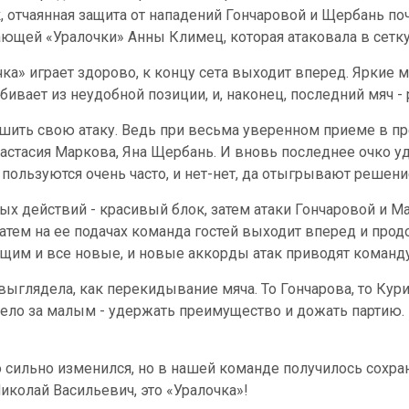
, отчаянная защита от нападений Гончаровой и Щербань поч
ющей «Уралочки» Анны Климец, которая атаковала в сетку.
очка» играет здорово, к концу сета выходит вперед. Яркие
ивает из неудобной позиции, и, наконец, последний мяч - 
учшить свою атаку. Ведь при весьма уверенном приеме в п
настасия Маркова, Яна Щербань. И вновь последнее очко уд
пользуются очень часто, и нет-нет, да отыгрывают решение
ых действий - красивый блок, затем атаки Гончаровой и 
затем на ее подачах команда гостей выходит вперед и про
м и все новые, и новые аккорды атак приводят команду к
 выглядела, как перекидывание мяча. То Гончарова, то Ку
ело за малым - удержать преимущество и дожать партию. 15
 сильно изменился, но в нашей команде получилось сохран
иколай Васильевич, это «Уралочка»!