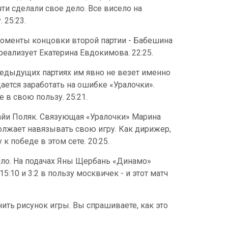
ти сделали свое дело. Все висело на
 25:23.
 моменты концовки второй партии - Бабешина
реализует Екатерина Евдокимова. 22:25.
редыдущих партиях им явно не везет именно
ается заработать на ошибке «Уралочки».
 в свою пользу. 25:21.
Майи Поляк. Связующая «Уралочки» Марина
должает навязывать свою игру. Как дирижер,
 победе в этом сете. 20:25.
рило. На подачах Яны Щербань «Динамо»
:10 и 3:2 в пользу москвичек - и этот матч
ить рисунок игры. Вы спрашиваете, как это