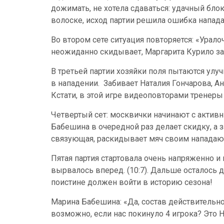
дожимать, не хотела сдаваться: удачный блок
волоске, исход партии решила ошибка напада
Во втором сете ситуация повторяется: «Урал
неожиданно скидывает, Маргарита Курило заб
В третьей партии хозяйки поля пытаются ул
в нападении. Забивает Наталия Гончарова, А
Кстати, в этой игре видеоповторами тренеры 
Четвертый сет: москвички начинают с активн
Бабешина в очередной раз делает скидку, а 
связующая, раскидывает мяч своим нападающи
Пятая партия стартовала очень напряженно и
вырвалось вперед. (10:7). Дальше осталось д
поистине должен войти в историю сезона!
Марина Бабешина: «Да, состав действительно
возможно, если нас покинуло 4 игрока? Это Н