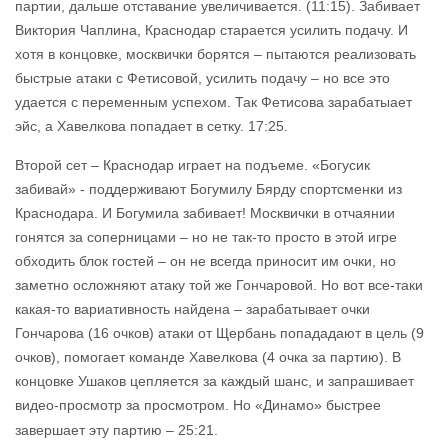
партии, дальше отставание увеличивается. (11:15). Забивает
Виктория Чаплина, Краснодар старается усилить подачу. И
хотя в концовке, москвички борятся – пытаются реализовать
быстрые атаки с Фетисовой, усилить подачу – но все это
удается с переменным успехом. Так Фетисова зарабатыает
эйс, а Хавелкова попадает в сетку. 17:25.
Второй сет – Краснодар играет на подъеме. «Богусик
забивай» - поддерживают Богумилу Бярду спортсменки из
Краснодара. И Богумила забивает! Москвички в отчаянии
гонятся за соперницами – но не так-то просто в этой игре
обходить блок гостей – он не всегда приносит им очки, но
заметно осложняют атаку той же Гончаровой. Но вот все-таки
какая-то вариативность найдена – зарабатывает очки
Гончарова (16 очков) атаки от Щербань попададают в цель (9
очков), помогает команде Хавелкова (4 очка за партию). В
концовке Ушаков цепляется за каждый шанс, и запрашивает
видео-просмотр за просмотром. Но «Динамо» быстрее
завершает эту партию – 25:21.