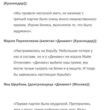
(Краснодар))
:
«Мы провели неплохой матч, но начиная с
третьей партии было очень много некачественного
приема. Игроки бились, выполняли то, что было
задумано».
Мария
Перепелкина
(капитан
«Динамо» (Краснодар))
:
«Настраивались на борьбу. Небольшие потери у
нас в составе, но и у «Динамо» не играла Майя
Огненович. «Динамо» выбило наш прием, мы
могли лучше сыграть на блоке и в защите. И тогда
бы завязалась настоящая борьба!»
Яна Щербань
(доигровщица
«Динамо» (Москва))
:
«Первая партия была неудачной. Притирались
друг к другу, затем поймали свою игру. Рады