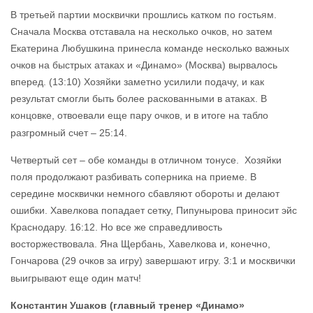
В третьей партии москвички прошлись катком по гостьям.
Сначала Москва отставала на несколько очков, но затем
Екатерина Любушкина принесла команде несколько важных
очков на быстрых атаках и «Динамо» (Москва) вырвалось
вперед. (13:10) Хозяйки заметно усилили подачу, и как
результат смогли быть более раскованными в атаках. В
концовке, отвоевали еще пару очков, и в итоге на табло
разгромный счет – 25:14.
Четвертый сет – обе команды в отличном тонусе. Хозяйки
поля продолжают разбивать соперника на приеме. В
середине москвички немного сбавляют обороты и делают
ошибки. Хавелкова попадает сетку, Пипунырова приносит эйс
Краснодару. 16:12. Но все же справедливость
восторжествовала. Яна Щербань, Хавелкова и, конечно,
Гончарова (29 очков за игру) завершают игру. 3:1 и москвички
выигрывают еще один матч!
Константин Ушаков (главный тренер
«Динамо»