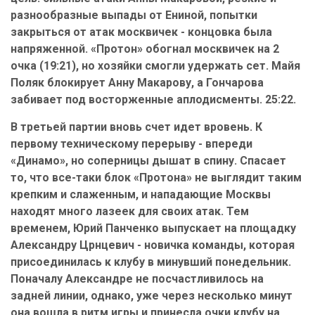
разнообразные выпады от Ениной, попытки
закрыться от атак москвичек - концовка была
напряженной. «Протон» обогнал москвичек на 2
очка (19:21), но хозяйки смогли удержать сет. Майя
Поляк блокирует Анну Макарову, а Гончарова
забивает под восторженные аплодисменты. 25:22.
В третьей партии вновь счет идет вровень. К
первому техническому перерыву - впереди
«Динамо», но соперницы дышат в спину. Спасает
то, что все-таки блок «Протона» не выглядит таким
крепким и слаженным, и нападающие Москвы
находят много лазеек для своих атак. Тем
временем, Юрий Панченко выпускает на площадку
Александру Црнцевич - новичка команды, которая
присоединилась к клубу в минувший понедельник.
Поначалу Александре не посчастливилось на
задней линии, однако, уже через несколько минут
она вошла в ритм игры и принесла очки клубу на