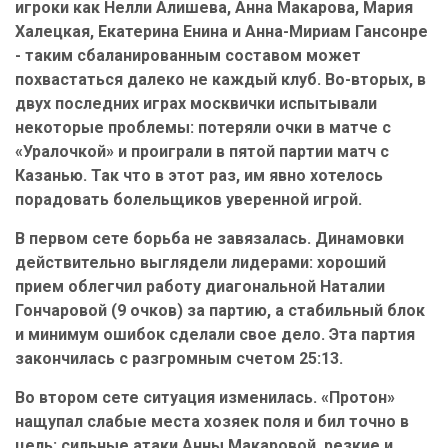
игроки как Нелли Алишева, Анна Макарова, Мария
Халецкая, Екатерина Енина и Анна-Мириам Гансонре
- таким сбаланированным составом может
похвастаться далеко не каждый клуб. Во-вторых, в
двух последних играх москвички испытывали
некоторые проблемы: потеряли очки в матче с
«Уралочкой» и проиграли в пятой партии матч с
Казанью. Так что в этот раз, им явно хотелось
порадовать болельщиков уверенной игрой.
В первом сете борьба не завязалась. Динамовки
действительно выглядели лидерами: хороший
прием облегчил работу диагональной Наталии
Гончаровой (9 очков) за партию, а стабильный блок
и минимум ошибок сделали свое дело. Эта партия
закончилась с разгромным счетом 25:13.
Во втором сете ситуация изменилась. «Протон»
нащупал слабые места хозяек поля и бил точно в
цель: сильные атаки Анны Макаровой, резкие и