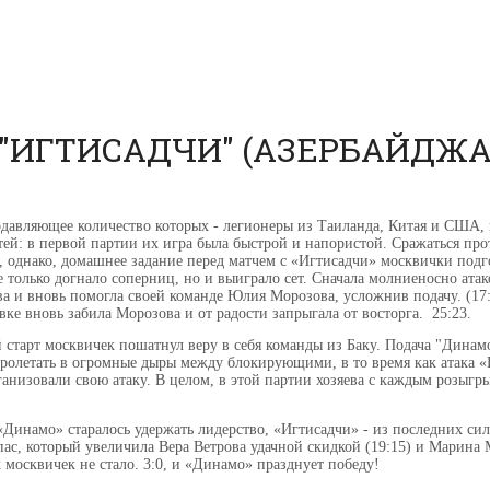
"ИГТИСАДЧИ" (АЗЕРБАЙДЖАН)
давляющее количество которых - легионеры из Таиланда, Китая и США,
тей: в первой партии их игра была быстрой и напористой. Сражаться пр
, однако, домашнее задание перед матчем с «Игтисадчи» москвички подг
 только догнало соперниц, но и выиграло сет. Сначала молниеносно атак
а и вновь помогла своей команде Юлия Морозова, усложнив подачу. (17:
ке вновь забила Морозова и от радости запрыгала от восторга. 25:23.
 старт москвичек пошатнул веру в себя команды из Баку. Подача "Динамо"
пролетать в огромные дыры между блокирующими, в то время как атака «
анизовали свою атаку. В целом, в этой партии хозяева с каждым розыгры
 «Динамо» старалось удержать лидерство, «Игтисадчи» - из последних сил
пас, который увеличила Вера Ветрова удачной скидкой (19:15) и Марина 
х москвичек не стало. 3:0, и «Динамо» празднует победу!