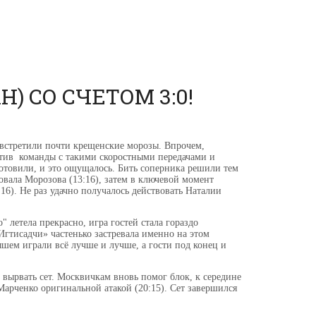
 СО СЧЕТОМ 3:0!
 встретили почти крещенские морозы. Впрочем,
отив команды с такими скоростными передачами и
отовили, и это ощущалось. Бить соперника решили тем
овала Морозова (13:16), затем в ключевой момент
16). Не раз удачно получалось действовать Наталии
 летела прекрасно, игра гостей стала гораздо
Игтисадчи» частенько застревала именно на этом
шем играли всё лучше и лучше, а гости под конец и
 вырвать сет. Москвичкам вновь помог блок, к середине
Марченко оригинальной атакой (20:15). Сет завершился