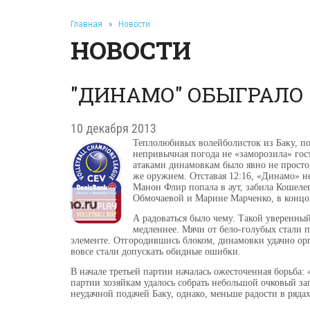
Главная
»
Новости
НОВОСТИ
"ДИНАМО" ОБЫГРАЛО 
10 декабря 2013
Теплолюбивых волейболисток из Баку, по
непривычная погода не «заморозила» гос
атаками динамовкам было явно не просто
же оружием. Отставая 12:16, «Динамо» не
Манон Флир попала в аут, забила Кошелев
Обмочаевой и Марине Марченко, в концов
А радоваться было чему. Такой уверенный
медленнее. Мячи от бело-голубых стали 
элементе. Отгородившись блоком, динамовки удачно орг
вовсе стали допускать обидные ошибки.
В начале третьей партии началась ожесточенная борьба:
партии хозяйкам удалось собрать небольшой очковый за
неудачной подачей Баку, однако, меньше радости в ряда