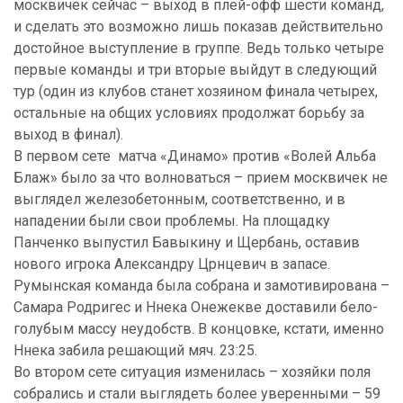
москвичек сейчас – выход в плей-офф шести команд,
и сделать это возможно лишь показав действительно
достойное выступление в группе. Ведь только четыре
первые команды и три вторые выйдут в следующий
тур (один из клубов станет хозяином финала четырех,
остальные на общих условиях продолжат борьбу за
выход в финал).
В первом сете матча «Динамо» против «Волей Альба
Блаж» было за что волноваться – прием москвичек не
выглядел железобетонным, соответственно, и в
нападении были свои проблемы. На площадку
Панченко выпустил Бавыкину и Щербань, оставив
нового игрока Александру Црнцевич в запасе.
Румынская команда была собрана и замотивирована –
Самара Родригес и Ннека Онежекве доставили бело-
голубым массу неудобств. В концовке, кстати, именно
Ннека забила решающий мяч. 23:25.
Во втором сете ситуация изменилась – хозяйки поля
собрались и стали выглядеть более уверенными – 59