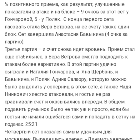
% позитивного приема, как результат, улучшенные
показатели в атаке и на блоке – 9 очков за этот сет у
Гончаровой, 5 - у Поляк. С конца первого сета
пасовать стала Вера Ветрова, на ее счету также один
блок. Сет завершила Анастасия Бавыкина (4 очка за
партию).
Третья партия – и счет снова идет вровень. Прием стал
еще стабильнее, а Вера Ветрова смогла подходить к
атакам более вариативно. В этой партии удачно
сыграли и Наталия Гончарова, и Яна Щербань, и
Бавыкина, и Поляк. Адина Салаору, которую можно
было выделить у соперниц в этом сете, а также Надя
Нинкович хлестко атаковали, и гостьи не раз
сравнивали счет и оказывались впереди. В общем,
подавить румынок было не так уж и просто, если бы
гостьи не начали ошибаться сами и попадать в сетку на
подачах. 25:21.
Четвертый сет оказался самым удачным для
москвичек. Вырвавшись вперед, «Динамо» уверенно