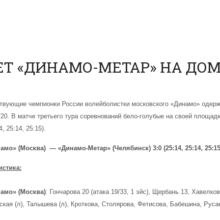
Т «ДИНАМО-МЕТАР» НА ДО
твующие чемпионки России волейболистки московского «Динамо» одерж
/20. В матче третьего тура соревнований бело-голубые на своей площад
4, 25
:
14, 25:15).
намо» (Москва) —
«Динамо-Метар» (Челябинск)
3
:0 (25:14, 25:14, 25:15
истика:
амо» (Москва)
: Гончарова 20 (атака 19/33, 1 эйс), Щербань 13, Хавелко
ская (л), Талышева (л), Кроткова,
Столярова
,
Фетисова
,
Бабешина
, Руса