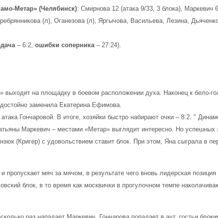
амо-Метар» (Челябинск)
: Смирнова 12 (атака 9/33, 3 блока), Маркевич
еребрянникова (л), Оганезова (л), Яргычова, Васильева, Лезина, Дьяченк
одача
– 6:2,
ошибки соперника
– 27:24).
» выходит на площадку в боевом расположении духа. Наконец к бело-
 достойно заменила Екатерина Ефимова.
атака Гончаровой. В итоге, хозяйки быстро набирают очки – 8:2. " Дина
Татьяны Маркевич – местами «Метар» выглядит интересно. Но успешных
нзюк (Кригер) с удовольствием ставит блок. При этом, Яна сыграла в пер
и пропускает мяч за мячом, в результате чего вновь лидерская позиция
вский блок, в то время как москвички в прогулочном темпе наколачива
колько раз нападает Маркевич, Гончарова попадает в аут, гостьи блокир