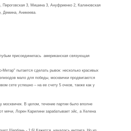
 6, Пироговская 3, Мишина 3, Ануфриенко 2, Калиновская
о, Демина, Аникеева.
голубым присоединилась американская связующая
мо-Метар" пытается сделать рывок: несколько красивых
 эпизодов мало для победы, москвички продвигаются
вом сете успешно – на ее счету 5 очков, также как у
 у москвичек. В целом, течение партии было вполне
ют мячи, Лорен Карилини зарабатывает эйс, а Хелена
уют Щербань - 1:6! Кажется, началась интрига. Но из