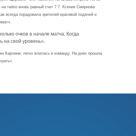
 на табло вновь равный счет 7:7. Ксения Смирнова
как всегда порадовала зрителей красивой подачей и
ариматч.
олько очков в начале матча. Когда
ть на свой уровень».
рен Карлини, легко влилась в команду. На днях прошла
грать».