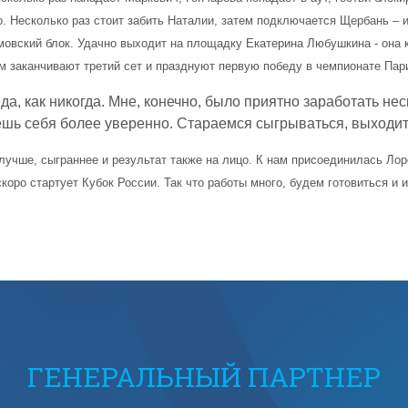
. Несколько раз стоит забить Наталии, затем подключается Щербань – и
амовский блок. Удачно выходит на площадку Екатерина Любушкина - она 
ем заканчивают третий сет и празднуют первую победу в чемпионате П
, как никогда. Мне, конечно, было приятно заработать неск
ешь себя более уверенно. Стараемся сыгрываться, выходи
 лучше, сыграннее и результат также на лицо. К нам присоединилась Ло
оро стартует Кубок России. Так что работы много, будем готовиться и и
ГЕНЕРАЛЬНЫЙ ПАРТНЕР