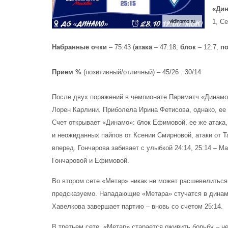
«Дин
1, С
Набранные очки
– 75:43 (
атака
– 47:18,
блок
– 12:7,
п
Прием %
(позитивный/отличный) – 45/26 : 30/14
После двух поражений в чемпионате Париматч «Динамо
Лорен Карлини. Приболела Ирина Фетисова, однако, ее
Счет открывает «Динамо»: блок Ефимовой, ее же атака, 
и неожиданных пайпов от Ксении Смирновой, атаки от 
вперед. Гончарова забивает с улыбкой 24:14, 25:14 – Ма
Гончаровой и Ефимовой.
Во втором сете «Метар» никак не может расшевелиться 
предсказуемо. Нападающие «Метара» стучатся в динамо
Хавелкова завершает партию – вновь со счетом 25:14.
В третьем сете «Метар» старается оживить борьбу – нес