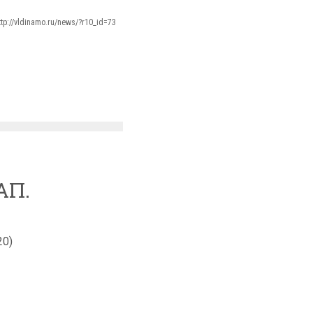
ttp://vldinamo.ru/news/?r10_id=73
АП.
20)