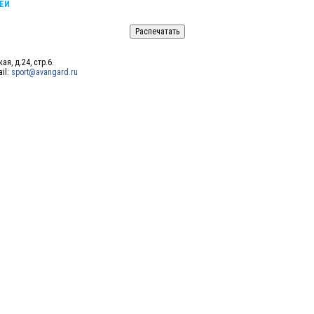
ЕЙ
ая, д.24, стр.6.
ail:
sport@avangard.ru