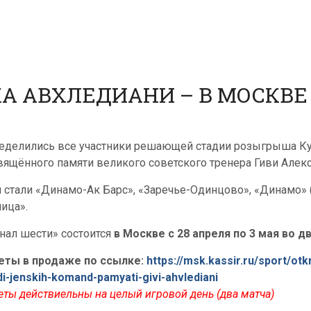
КА АВХЛЕДИАНИ – В МОСКВЕ
еделились все участники решающей стадии розыгрыша Куб
вящённого памяти великого советского тренера Гиви Алек
 стали «Динамо-Ак Барс», «Заречье-Одинцово», «Динамо» 
лица».
нал шести» состоится
в Москве с 28 апреля по 3 мая во д
еты в продаже по ссылке:
https://msk.kassir.ru/sport/ot
di-jenskih-komand-pamyati-givi-ahvlediani
еты действиельны на целый игровой день (два матча)