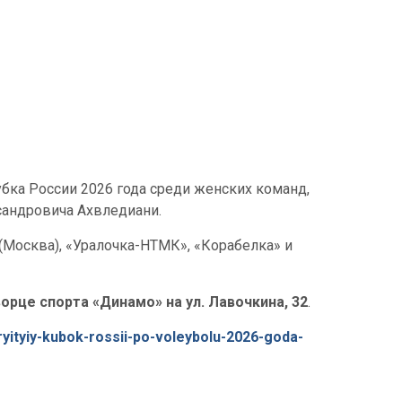
ка России 2026 года среди женских команд,
сандровича Ахвледиани.
(Москва), «Уралочка-НТМК», «Корабелка» и
ворце спорта «Динамо» на ул. Лавочкина, 32
.
kryityiy-kubok-rossii-po-voleybolu-2026-goda-