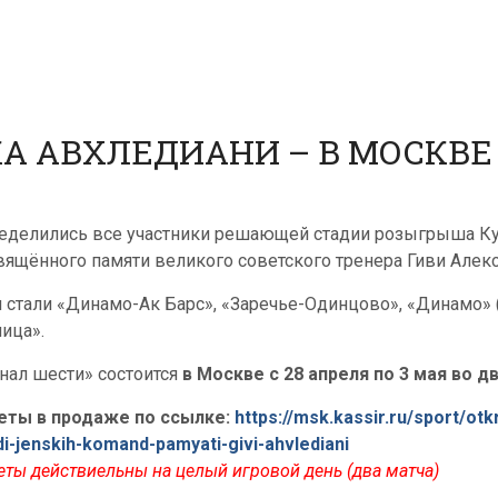
КА АВХЛЕДИАНИ – В МОСКВЕ
еделились все участники решающей стадии розыгрыша Куб
вящённого памяти великого советского тренера Гиви Алек
 стали «Динамо-Ак Барс», «Заречье-Одинцово», «Динамо» 
лица».
нал шести» состоится
в Москве с 28 апреля по 3 мая во д
еты в продаже по ссылке:
https://msk.kassir.ru/sport/ot
di-jenskih-komand-pamyati-givi-ahvlediani
еты действиельны на целый игровой день (два матча)