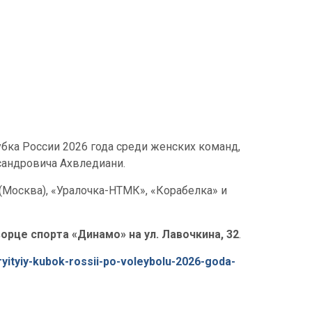
ка России 2026 года среди женских команд,
сандровича Ахвледиани.
(Москва), «Уралочка-НТМК», «Корабелка» и
ворце спорта «Динамо» на ул. Лавочкина, 32
.
kryityiy-kubok-rossii-po-voleybolu-2026-goda-