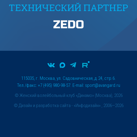
ТЕХНИЧЕСКИЙ ПАРТНЕР
115035, г. Москва, ул. Садовническая, д.24, стр.6.
Тел./факс: +7 (495) 980-98-57. E-mail:
sport@avangard.ru
© Женский волейбольный клуб «Динамо» (Москва), 2026
©
Дизайн и разработка сайта
- «Инфодизайн» , 2006—2026