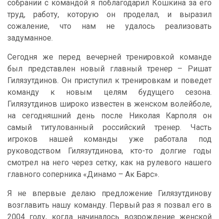
собрании с командой я поблагодарил Кошкина за его
труд, работу, которую он проделал, и выразил
сожаление, что нам не удалось реализовать
задуманное.
Сегодня же перед вечерней тренировкой команде
был представлен новый главный тренер – Ришат
Гилязутдинов. Он приступил к тренировкам и поведет
команду к новым целям будущего сезона.
Гилязутдинов широко известен в женском волейболе,
на сегодняшний день после Николая Карполя он
самый титулованный российский тренер. Часть
игроков нашей команды уже работала под
руководством Гилязутдинова, кто-то долгие годы
смотрел на него через сетку, как на рулевого нашего
главного соперника «Динамо – Ак Барс».
Я не впервые делаю предложение Гилязутдинову
возглавить нашу команду. Первый раз я позвал его в
2004 году, когда начиналось возрождение женской