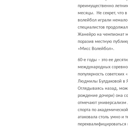
преимущественно летним
месяцы.
Не секрет, что 
волейбол играли немало 
специалистов продолжала
Жанейро на чемпионат м
поразив местную публик
«Мисс Волейбол».
60-е годы – это ее десят
международных соревнов
популярность советских 
Людмилы Булдаковой в Яп
Оглядываясь назад, можн
рождение дочери) она со
отмечают универсализм 
спорта по академической
атаковала столь умно и 
переквалифицироваться 