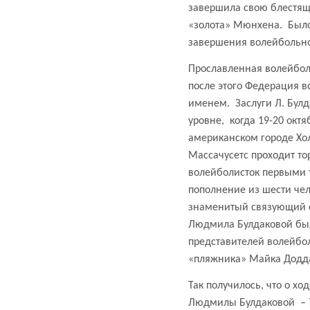
завершила свою блестящ
«золота» Мюнхена.
Было
завершения волейбольно
Прославленная волейболи
после этого Федерация в
именем.
Заслуги Л. Бул
уровне,
когда 19-20 окт
американском городе Хол
Массачусетс проходит т
волейболисток первыми т
пополнение из шести чел
знаменитый связующий с
Людмила Булдаковой был
представителей волейбо
«пляжника» Майка Додда,
Так получилось, что о х
Людмилы Булдаковой
–