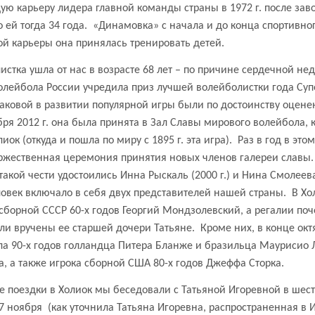
ую карьеру лидера главной команды страны в
1972 г
. после за
 ей тогда 34 года.
«Динамовка» с начала и до конца спортивног
й карьеры она принялась тренировать детей.
стка ушла от нас в возрасте 68 лет – по причине сердечной нед
олейбола России учредила приз лучшей волейболистки года Суп
даковой в развитии популярной игры были по достоинству оце
ября
2012 г
. она была принята в Зал Славы мирового волейбола, 
иок (откуда и пошла по миру с
1895 г
. эта игра).
Раз в год в это
оржественная церемония принятия новых членов галереи славы.
акой чести удостоились Инна Рыскаль (
2000 г
.) и Нина Смолеева
овек включало в себя двух представителей нашей страны.
В Хо
борной СССР 60-х годов Георгий Мондзолевский, а регалии поч
и вручены ее старшей дочери Татьяне.
Кроме них, в конце окт
ла 90-х годов голландца Питера Бланже и бразильца Маурисио 
 а также игрока сборной США 80-х годов Джеффа Сторка.
оде поездки в Холиок мы беседовали с Татьяной Игоревной в ше
 7 ноября
(как уточнила Татьяна Игоревна, распространенная в 