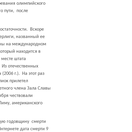
воевания олимпийского
о пути,
после
остаточности.
Вскоре
ерлиги, названный ее
нены на международном
который находится в
м месте штата
Из отечественных
 (
2006 г
.).
На этот раз
лиок прилетел
етного члена Зала Славы
ября чествовали
Лиму, американского
стую годовщину
смерти
Интернете дата смерти 9