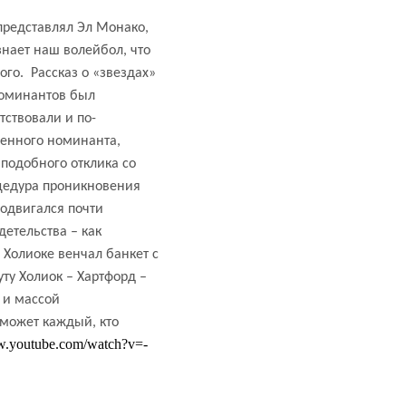
представлял Эл Монако
,
знает наш волейбол, что
ого.
Рассказ о «звездах»
номинантов был
ствовали и по-
ленного номинанта,
подобного отклика со
оцедура проникновения
одвигался почти
етельства – как
Холиоке венчал банкет с
ту Холиок – Хартфорд –
 и массой
 может каждый, кто
.youtube.com/watch?v=-