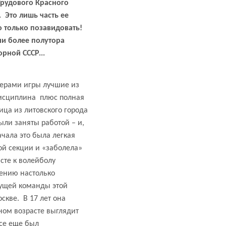
рудового Красного
.
Это лишь часть ее
о только позавидовать!
и более полутора
рной СССР...
терами игры лучшие из
дисциплина
плюс полная
ца из литовского города
ли заняты работой – и,
чала это была легкая
ой секции и «заболела»
сте к волейболу
ению настолько
дущей команды этой
скве.
В 17 лет она
ном возрасте выглядит
все еще был