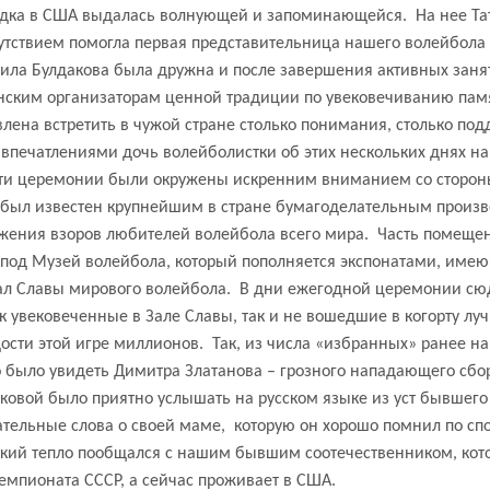
дка в США выдалась волнующей и запоминающейся.
На нее Та
утствием помогла первая представительница нашего волейбола
ила Булдакова была дружна и после завершения активных заня
нским организаторам ценной традиции по увековечиванию пам
лена встретить в чужой стране столько понимания, столько под
впечатлениями дочь волейболистки об этих нескольких днях на
сти церемонии были окружены искренним вниманием со сторон
о был известен крупнейшим в стране бумагоделательным произв
яжения взоров любителей волейбола всего мира.
Часть помеще
под Музей волейбола, который пополняется экспонатами, име
Зал Славы мирового волейбола.
В дни ежегодной церемонии сю
к увековеченные в Зале Славы, так и не вошедшие в когорту лу
ости этой игре миллионов.
Так, из числа «избранных» ранее н
 было увидеть Димитра Златанова – грозного нападающего сбо
аковой было приятно услышать на русском языке из уст бывшег
ательные слова о своей маме,
которую он хорошо помнил по сп
кий тепло пообщался с нашим бывшим соотечественником, кот
емпионата СССР, а сейчас проживает в США.