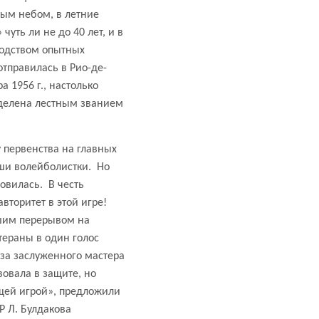
тым небом, в летние
чуть ли не до 40 лет, и в
водством опытных
отправилась в Рио-де-
ира
1956 г
., настолько
аделена лестным званием
 первенства на главных
и волейболистки.
Но
новилась.
В честь
торитет в этой игре!
ьшим перерывом на
тераны в один голос
за заслуженного мастера
овала в защите, но
бщей игрой», предложили
 Л. Булдакова