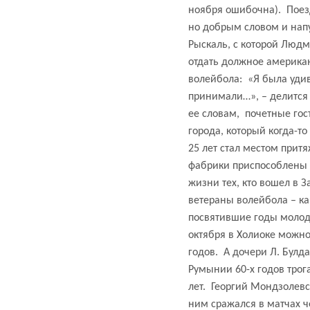
ноября ошибочна).
Поез
но добрым словом и нап
Рыскаль, с которой Людм
отдать должное америка
волейбола:
«Я была удив
принимали…», – делится 
ее словам,
почетные го
города, который когда-т
25 лет стал местом прит
фабрики приспособлены 
жизни тех, кто вошел в 
ветераны волейбола – ка
посвятившие годы молод
октября в Холиоке можно
годов.
А дочери Л. Булд
Румынии 60-х годов трог
лет.
Георгий Мондзолевс
ним сражался в матчах ч