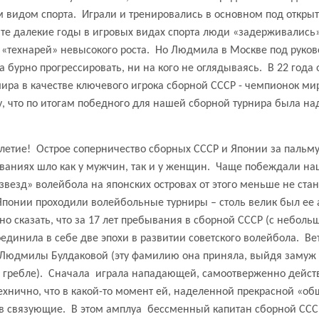
 видом спорта.
Играли и тренировались в основном под откры
в те далекие годы в игровых видах спорта люди «задерживались» 
«технарей» невысокого роста.
Но Людмила в Москве под руко
 бурно прогрессировать, ни на кого не оглядываясь.
В 22 года 
ира в качестве ключевого игрока сборной СССР - чемпионок м
у, что по итогам победного для нашей сборной турнира была н
илетие!
Острое соперничество сборных СССР и Японии за пальму
аниях шло как у мужчин, так и у женщин.
Чаще побеждали наш
«звезд» волейбола на японских островах от этого меньше не ста
онии проходили волейбольные турниры – столь велик был ее ав
о сказать, что за 17 лет пребывания в сборной СССР (с небол
единила в себе две эпохи в развитии советского волейбола.
Ве
Людмилы Булдаковой (эту фамилию она приняла, выйдя замуж 
 гребле).
Сначала
играла нападающей, самоотверженно действ
технично, что в какой-то момент ей, наделенной прекрасной «о
в связующие.
В этом амплуа
бессменный капитан сборной СССР