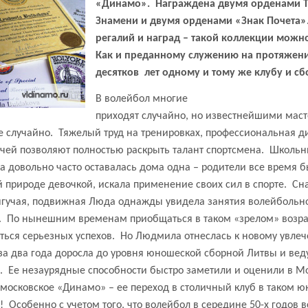
«Динамо».
Награждена двумя орденами Т
Знамени и двумя орденами «Знак Почета»
регалий и наград – такой коллекции можн
Как и преданному служению на протяжени
десятков
лет одному и тому же клубу и сбо
В волейбол многие
приходят случайно, но известнейшими мас
е случайно.
Тяжелый труд на тренировках, профессиональная 
чей позволяют полностью раскрыть талант спортсмена.
Школьни
довольно часто оставалась дома одна – родители все время бы
й природе девочкой, искала применение своих сил в спорте.
Сна
рыгучая, подвижная Люда однажды увидела занятия волейбольн
.
По нынешним временам приобщаться в таком «зрелом» возра
ться серьезных успехов.
Но Людмила отнеслась к новому увлеч
 за два года доросла до уровня юношеской сборной Литвы и ве
.
Ее незаурядные способности быстро заметили и оценили в Мо
московское «Динамо» – ее переход в столичный клуб в таком ю
!
Особенно с учетом того, что волейбол в середине 50-х годов 