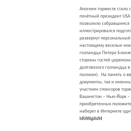
Апогеем торжеств стало 
почётный президент USA V
позволило собравшимся 
иллюстрировался подгот
развернут персональный 
настоящему веселые мо
голландца Питера Бланж
стороны гостей церемон
долговязого голландца в
ползком).
На память о в
документы, так и именн
участием спонсоров торж
Вашингтон – Нью-Йорк –
приобретенных положит
наберет в Интернете одну
bR88lgihiM