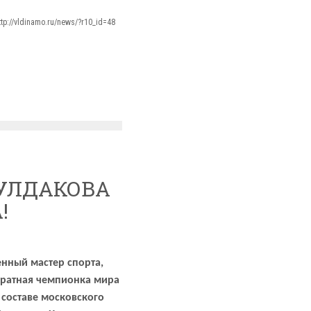
ttp://vldinamo.ru/news/?r10_id=48
БУЛДАКОВА
!
нный мастер спорта,
кратная чемпионка мира
 составе московского