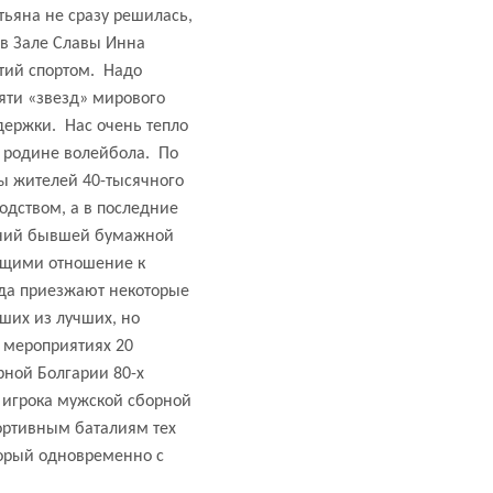
тьяна не сразу решилась,
 в Зале Славы Инна
тий спортом.
Надо
яти «звезд» мирового
держки.
Нас очень тепло
 родине волейбола.
По
ы жителей 40-тысячного
одством, а в последние
ний бывшей бумажной
ющими отношение к
да приезжают некоторые
чших из лучших, но
а мероприятиях 20
рной Болгарии 80-х
о игрока мужской сборной
ортивным баталиям тех
орый одновременно с