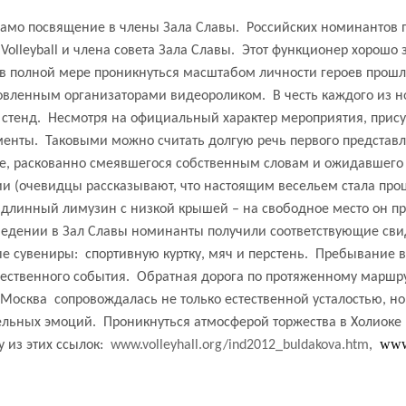
само посвящение в члены Зала Славы.
Российских номинантов 
olleyball и члена совета Зала
C
лавы.
Этот функционер хорошо 
в полной мере проникнуться масштабом личности героев прошл
овленным организаторами видеороликом.
В честь каждого из 
стенд.
Несмотря на официальный характер мероприятия, присут
менты.
Таковыми можно считать долгую речь первого представ
е, раскованно смеявшегося собственным словам и ожидавшего 
ии (очевидцы рассказывают, что настоящим весельем стала пр
 длинный лимузин с низкой крышей – на свободное место он пр
ведении в Зал Славы номинанты получили соответствующие свид
ые сувениры:
спортивную куртку, мяч и перстень.
Пребывание в 
ественного события.
Обратная дорога по протяженному маршру
 Москва
сопровождалась не только естественной усталостью, но
ельных эмоций.
Проникнуться атмосферой торжества в Холиоке
www
 из этих ссылок:
w
ww.volleyhall.org/ind2012_
buldakova
.htm
,