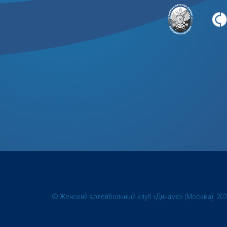
© Женский волейбольный клуб «Динамо» (Москва), 20