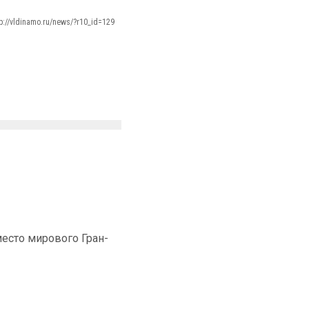
tp://vldinamo.ru/news/?r10_id=129
место мирового Гран-