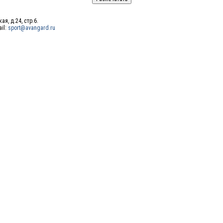
ая, д.24, стр.6.
ail:
sport@avangard.ru