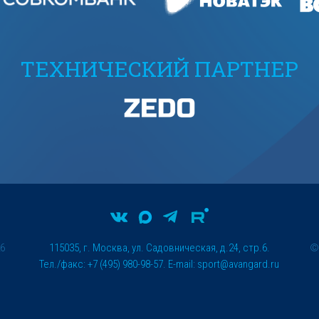
ТЕХНИЧЕСКИЙ ПАРТНЕР
26
115035, г. Москва, ул. Садовническая, д.24, стр.6.
Тел./факс: +7 (495) 980-98-57. E-mail:
sport@avangard.ru