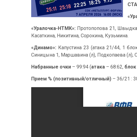
СТ
«Ур
«Уралочка-НТМК»:
Протопопова 21, Швыдкая 1
Касаткина, Никитина, Сорокина, Кузьмина.
«Динамо»:
Капустина 23 (атака 21/44, 1 бло
Синицына 1, Маршавина (л), Подкопаева (л), 
Набранные очки
– 99:94 (
атака
– 68:62,
блок
Прием % (позитивный/отличный)
– 36/21 : 