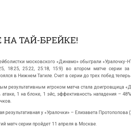
 НА ТАЙ-БРЕЙКЕ!
ейболистки московского «Динамо» обыграли «Уралочку-НТ
:25, 18:25, 25:22, 25:18, 15:9) во втором матче серии 
тоялся в Нижнем Тагиле. Счет в серии до трех побед теперь 
ым результативным игроком матча стала доигровщица «Ди
в атаке, 1 на блоке, 1 эйс, эффективность нападения – 48
очков.
ая результативная у «Уралочки» – Елизавета Протопопова (2
тий матч серии пройдет 11 апреля в Москве.