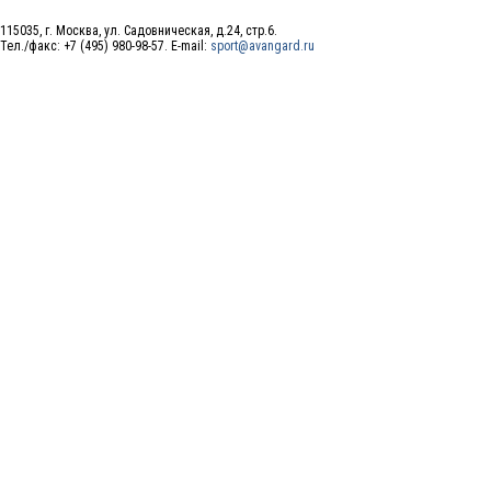
115035, г. Москва, ул. Садовническая, д.24, стр.6.
Тел./факс: +7 (495) 980-98-57. E-mail:
sport@avangard.ru