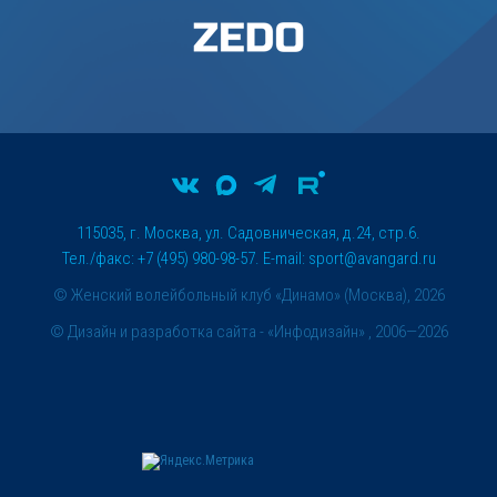
115035, г. Москва, ул. Садовническая, д.24, стр.6.
Тел./факс: +7 (495) 980-98-57. E-mail:
sport@avangard.ru
© Женский волейбольный клуб «Динамо» (Москва), 2026
©
Дизайн и разработка сайта
- «Инфодизайн» , 2006—2026