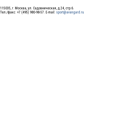
115035, г. Москва, ул. Садовническая, д.24, стр.6.
Тел./факс: +7 (495) 980-98-57. E-mail:
sport@avangard.ru