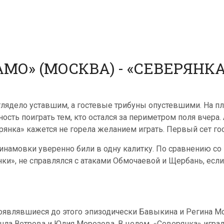
О» (МОСКВА) - «СЕВЕРЯНКА» 
ядело уставшим, а гостевые трибуны опустевшими. На пл
сть поиграть тем, кто остался за периметром поля вчера
рянка» кажется не горела желанием играть. Первый сет го
: динамовки уверенно били в одну калитку. По сравнению 
ки», не справлялся с атаками Обмочаевой и Щербань, если п
появлявшиеся до этого эпизодически Бавыкина и Регина Мо
шла Ветрова и Юлия Морозова. В целом, «Северянка» игра