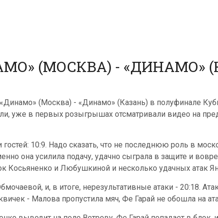
О» (МОСКВА) - «ДИНАМО» (КА
«Динамо» (Москва) - «Динамо» (Казань) в полуфинале Куб
ели, уже в первых розыгрышах отсматривали видео на пре
 гостей: 10:9. Надо сказать, что не последнюю роль в мо
енно она усилила подачу, удачно сыграла в защите и воврем
ок Косьяненко и Любушкиной и несколько удачных атак Ян
очаевой, и, в итоге, нерезультативные атаки - 20:18. Ата
квичек - Малова пропустила мяч, Фе Гарай не обошла на ат
енко выводит на поле Ветрову. Фе Гарай попадает в блок