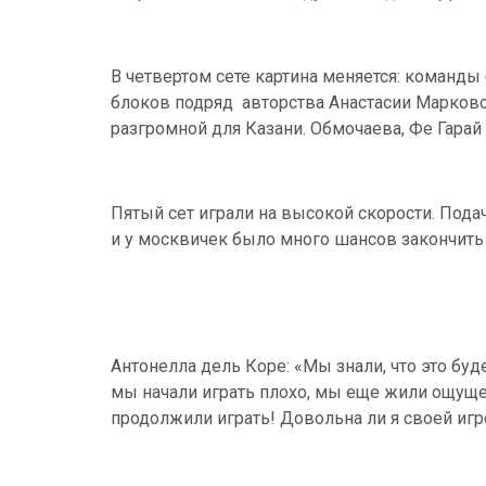
В четвертом сете картина меняется: команды
блоков подряд авторства Анастасии Марково
разгромной для Казани. Обмочаева, Фе Гарай в 
Пятый сет играли на высокой скорости. Подач
и у москвичек было много шансов закончить э
Антонелла дель Коре: «Мы знали, что это буд
мы начали играть плохо, мы еще жили ощущен
продолжили играть! Довольна ли я своей игр