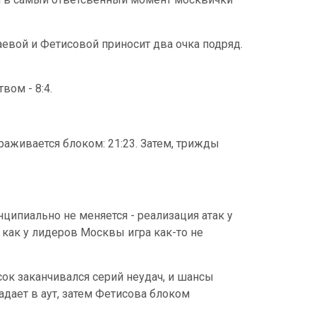
чаевой и Фетисовой приносит два очка подряд.
вом - 8:4.
раживается блоком: 21:23. Затем, трижды
ципиально не меняется - реализация атак у
 как у лидеров Москвы игра как-то не
сок заканчивался серий неудач, и шансы
адает в аут, затем Фетисова блоком