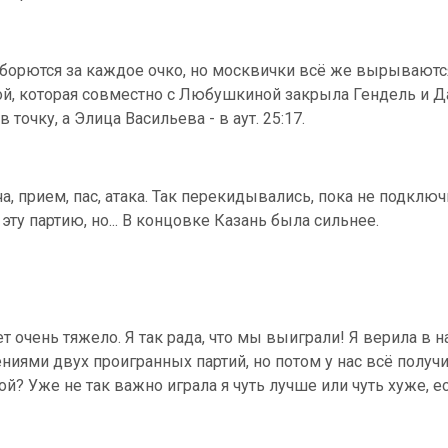
 борются за каждое очко, но москвички всё же вырываютс
й, которая совместно с Любушкиной закрыла Гендель и Да
точку, а Элица Васильева - в аут. 25:17.
а, прием, пас, атака. Так перекидывались, пока не подклю
ту партию, но... В концовке Казань была сильнее.
ет очень тяжело. Я так рада, что мы выиграли! Я верила в 
иями двух проигранных партий, но потом у нас всё получ
ой? Уже не так важно играла я чуть лучше или чуть хуже, 