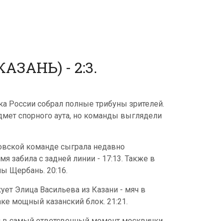
ЗАНЬ) - 2:3.
ка России собрал полные трибуны зрителей.
дмет спорного аута, но команды выглядели
сковской команде сыграла недавно
я забила с задней линии - 17:13. Также в
ы Щербань. 20:16.
кует Элица Васильева из Казани - мяч в
аке мощный казанский блок. 21:21.
, и в самый ответсвенный момент москвички