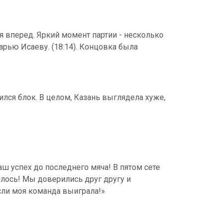
я вперед. Яркий момент партии - несколько
рью Исаеву. (18:14). Концовка была
чился блок. В целом, Казань выглядела хуже,
наш успех до последнего мяча! В пятом сете
илось! Мы доверились друг другу и
если моя команда выиграла!»