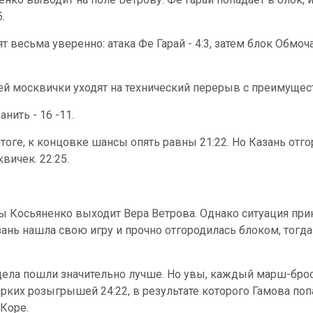
5.
т весьма уверенно: атака Фе Гарай - 4:3, затем блок Обмо
 москвички уходят на технический перерыв с преимущест
нить - 16 -11.
тоге, к концовке шансы опять равны 21:22. Но Казань отго
вичек. 22:25.
ы Косьяненко выходит Вера Ветрова. Однако ситуация прин
ань нашла свою игру и прочно отгородилась блоком, тогда
 дела пошли значительно лучше. Но увы, каждый марш-бро
рких розыгрышей 24:22, в результате которого Гамова поп
 Коре.