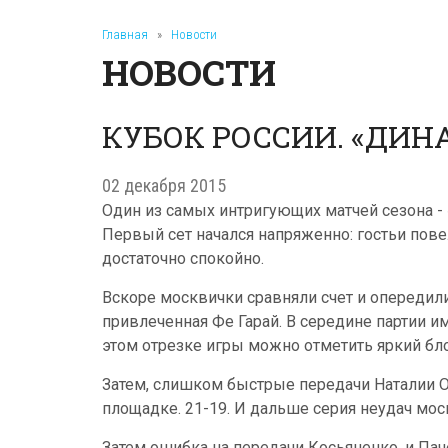
Главная
»
Новости
НОВОСТИ
КУБОК РОССИИ. «ДИНАМ
02 декабря 2015
Один из самых интригующих матчей сезона - 
Первый сет начался напряженно: гостьи пов
достаточно спокойно.
Вскоре москвички сравняли счет и опередили
привлеченная Фе Гарай. В середине партии им
этом отрезке игры можно отметить яркий бл
Затем, слишком быстрые передачи Наталии Обм
площадке. 21-19. И дальше серия неудач мос
Затем ошибка на передачи Косьяненко, и Пач