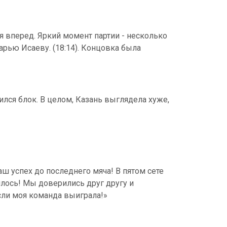
я вперед. Яркий момент партии - несколько
рью Исаеву. (18:14). Концовка была
чился блок. В целом, Казань выглядела хуже,
наш успех до последнего мяча! В пятом сете
илось! Мы доверились друг другу и
если моя команда выиграла!»