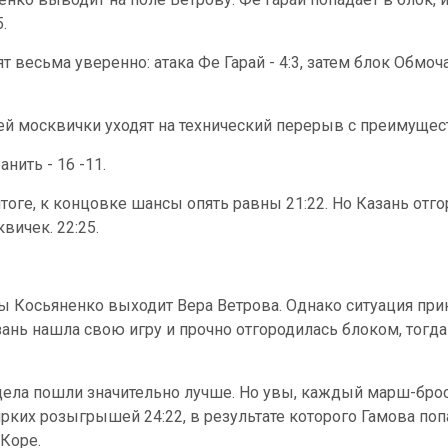
5.
т весьма уверенно: атака Фе Гарай - 4:3, затем блок Обмо
 москвички уходят на технический перерыв с преимущест
нить - 16 -11.
тоге, к концовке шансы опять равны 21:22. Но Казань отго
вичек. 22:25.
ы Косьяненко выходит Вера Ветрова. Однако ситуация прин
ань нашла свою игру и прочно отгородилась блоком, тогда
 дела пошли значительно лучше. Но увы, каждый марш-бро
рких розыгрышей 24:22, в результате которого Гамова поп
 Коре.