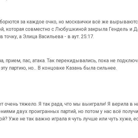
 борются за каждое очко, но москвички всё же вырываютс
й, которая совместно с Любушкиной закрыла Гендель и Да
точку, а Элица Васильева - в аут. 25:17.
а, прием, пас, атака. Так перекидывались, пока не подклю
ту партию, но... В концовке Казань была сильнее.
ет очень тяжело. Я так рада, что мы выиграли! Я верила в 
иями двух проигранных партий, но потом у нас всё получ
ой? Уже не так важно играла я чуть лучше или чуть хуже, 