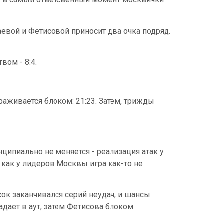
чаевой и Фетисовой приносит два очка подряд.
вом - 8:4.
раживается блоком: 21:23. Затем, трижды
ципиально не меняется - реализация атак у
 как у лидеров Москвы игра как-то не
сок заканчивался серий неудач, и шансы
адает в аут, затем Фетисова блоком