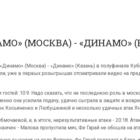
О» (МОСКВА) - «ДИНАМО» (КА
«Динамо» (Москва) - «Динамо» (Казань) в полуфинале Куб
ели, уже в первых розыгрышах отсматривали видео на пре
 гостей: 10:9. Надо сказать, что не последнюю роль в мо
енно она усилила подачу, удачно сыграла в защите и воврем
ок Косьяненко и Любушкиной и несколько удачных атак Ян
очаевой, и, в итоге, нерезультативные атаки - 20:18. Ата
квичек - Малова пропустила мяч, Фе Гарай не обошла на ат
енко выводит на поле Ветрову. Фе Гарай попадает в блок