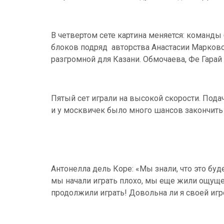
В четвертом сете картина меняется: команды
блоков подряд авторства Анастасии Марково
разгромной для Казани. Обмочаева, Фе Гарай в 
Пятый сет играли на высокой скорости. Подач
и у москвичек было много шансов закончить э
Антонелла дель Коре: «Мы знали, что это буд
мы начали играть плохо, мы еще жили ощущен
продолжили играть! Довольна ли я своей игр