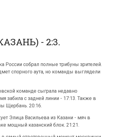
ЗАНЬ) - 2:3.
ка России собрал полные трибуны зрителей.
дмет спорного аута, но команды выглядели
сковской команде сыграла недавно
я забила с задней линии - 17:13. Также в
ы Щербань. 20:16.
кует Элица Васильева из Казани - мяч в
аке мощный казанский блок. 21:21.
, и в самый ответсвенный момент москвички