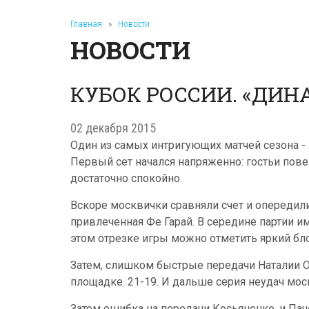
Главная
»
Новости
НОВОСТИ
КУБОК РОССИИ. «ДИНАМ
02 декабря 2015
Один из самых интригующих матчей сезона - 
Первый сет начался напряженно: гостьи пов
достаточно спокойно.
Вскоре москвички сравняли счет и опередили
привлеченная Фе Гарай. В середине партии им
этом отрезке игры можно отметить яркий бл
Затем, слишком быстрые передачи Наталии Обм
площадке. 21-19. И дальше серия неудач мос
Затем ошибка на передачи Косьяненко, и Пач