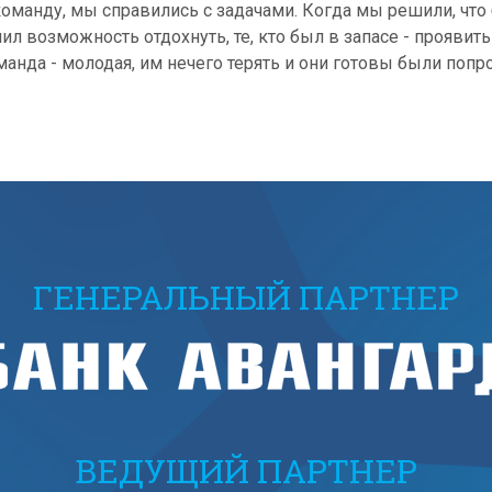
оманду, мы справились с задачами. Когда мы решили, что б
чил возможность отдохнуть, те, кто был в запасе - проявить 
нда - молодая, им нечего терять и они готовы были попр
ГЕНЕРАЛЬНЫЙ ПАРТНЕР
ВЕДУЩИЙ ПАРТНЕР