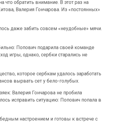
что обратить внимание. В этот раз на
итова, Валерия Гончарова. Из «постоянных»
лось даже забить совсем «неудобные» мячи.
абильно: Попович подарила своей команде
ход игры, однако, сербки старались не
щество, которое сербкам удалось заработать
ансов вырвать сет у бело-голубых.
зяек: Валерия Гончарова не пробила
лось исправить ситуацию: Попович попала в
обедным настроением и готовы к встрече с