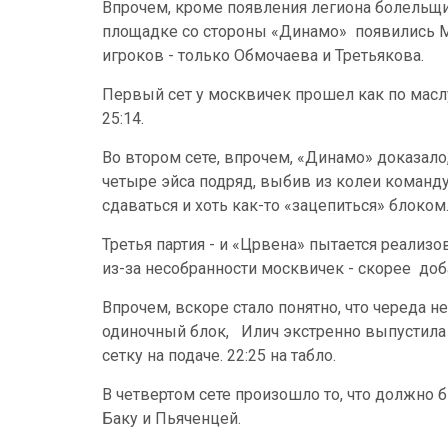
Впрочем, кроме появления легиона болельщи
площадке со стороны «Динамо» появились Ма
игроков - только Обмочаева и Третьякова.
Первый сет у москвичек прошел как по масл
25:14.
Во втором сете, впрочем, «Динамо» доказало
четыре эйса подряд, выбив из колеи команду 
сдаваться и хоть как-то «зацепиться» блоком.
Третья партия - и «Црвена» пытается реализ
из-за несобранности москвичек - скорее доб
Впрочем, вскоре стало понятно, что череда 
одиночный блок, Илич экстренно выпустила 
сетку на подаче. 22:25 на табло.
В четвертом сете произошло то, что должно 
Баку и Пьяченцей.