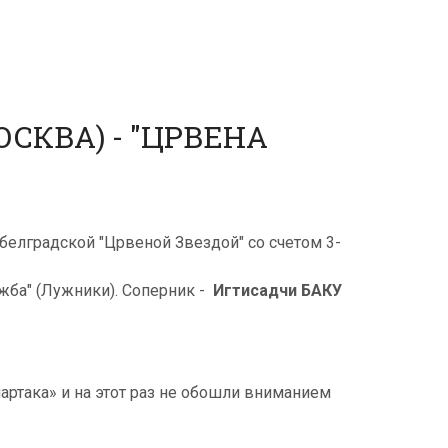
СКВА) - "ЦРВЕНА
елградской "Црвеной Звездой" со счетом 3-
жба" (Лужники). Соперник -
Игтисадчи БАКУ
ртака» и на этот раз не обошли вниманием