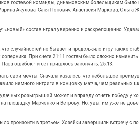
ков гостевой команды, динамовским болельщикам было на 
рина Акулова, Саня Попович, Анастасия Маркова, Ольга Ж
у: «новый» состав играл уверенно и раскрепощенно. Удава
, что случайностей не бывает и продолжило игру также ст
соперника. При счете 21:11 гостям было сложно изменить 
 Пара ошибок - и сет пришлось закончить. 25:13.
овать свои мечты. Сначала казалось, что небольшое преиму
авило немного интриги в концовку матча, чем реальных ш
неудачных розыгрышей может и вправду отнять победу у хо
на площадку Марченко и Ветрову. Но, увы, им уже не дове
было произойти в третьем. Хозяйки завершили встречу с п