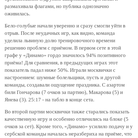
размахивала флагами, но публика однозначно
оживилась.
Бело-голубые начали уверенно и сразу смогли уйти в
отрыв. После неудачных игр, как видно, команда
уделила львиную долю тренировочного времени
решению проблем с приёмом. В первом сете в этой
графе у «Динамо» гордо значилось 94% позитивного
приёма! Для сравнения, в предыдущих играх этот
показатель падал ниже 50%. Играли москвички с
настроением: шумные болельщики, пусть и другой
команды, создавали ощущение праздника. С азартом
били Гончарова (7 очков за партию), Макарова (5) и
Янева (3). 25:17 - на табло в конце сета.
Во второй партии москвички также старались показать
качественную игру и особенно отличились на блоке (5
очков за сет). Кроме того, «Динамо» усилило подачу и у
сербской команды началась неразбериха на приёме, что