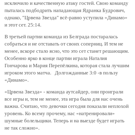
исключило и качественную атаку гостей. Свою команду
пыталась подбодрить нападающая Ядранка Будрович,
однако, "Ц
р
вена Звезда" всё-равно уступила «Динамо»
и
этот сет. 25:14.
В третьей партии команда из Белграда постаралась
собраться и не отставать от своих соперниц. И тем не
менее, вскоре стало ясно, что это сет станет решающим.
Особенно ярко в конце партии играла Наталия
Гончарова и Мария Перепёлкина, которая стала лучшим
игроком этого матча. Долгожданные 3:0 -в пользу
«Динамо».
«Ц
рв
ена
Звезда» - команда аутсайдер, они проиграли
все игры и, тем не менее, эта игра была для нас очень
важна. Считаю, что девочки сегодня показали неплохой
уровень. Ко всему прочему, нас «натренировали»
шумные болельщики. Теперь и на выезде будет играть
не так сложно».