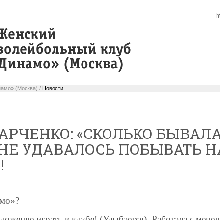
h
амо» (Москва) /
Новости
РЧЕНКО: «СКОЛЬКО БЫВАЛА
 НЕ УДАВАЛОСЬ ПОБЫВАТЬ Н
!
амо»?
ложение играть в клубе! (Улыбается). Работала с мен