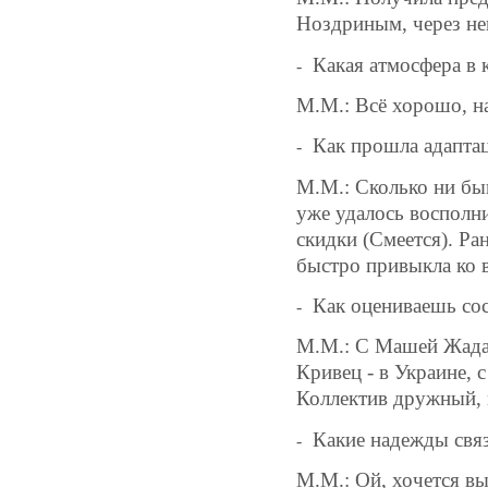
Ноздриным, через нег
Какая атмосфера в 
-
М.М.: Всё хорошо, на
Как прошла адаптац
-
М.М.: Сколько ни быв
уже удалось восполни
скидки (Смеется). Ран
быстро привыкла ко в
Как оцениваешь сос
-
М.М.: С Машей Жадан
Кривец - в Украине, 
Коллектив дружный, 
Какие надежды связ
-
М.М.: Ой, хочется вы