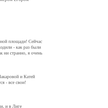
сной площади! Сейчас
одили - как раз были
ак ни странно, я очень
акаровой и Катей
я - все свои!
и, и в Лиге