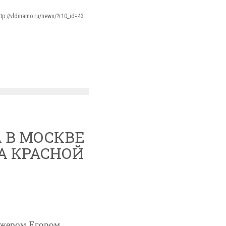
ttp://vldinamo.ru/news/?r10_id=43
 В МОСКВЕ
А КРАСНОЙ
еджером Егором