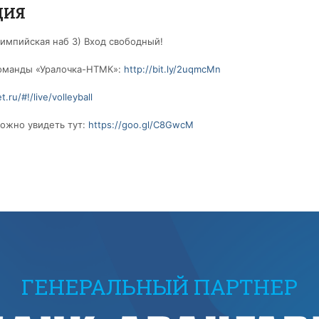
ЦИЯ
лимпийская наб 3)
Вход свободный!
команды «Уралочка-НТМК»:
http://bit.ly/2uqmcMn
.ru/#!/live/volleyball
ожно увидеть тут:
https://goo.gl/C8GwcM
ГЕНЕРАЛЬНЫЙ ПАРТНЕР