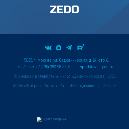
115035, г. Москва, ул. Садовническая, д.24, стр.6.
Тел./факс: +7 (495) 980-98-57. E-mail:
sport@avangard.ru
© Женский волейбольный клуб «Динамо» (Москва), 2026
©
Дизайн и разработка сайта
- «Инфодизайн» , 2006—2026