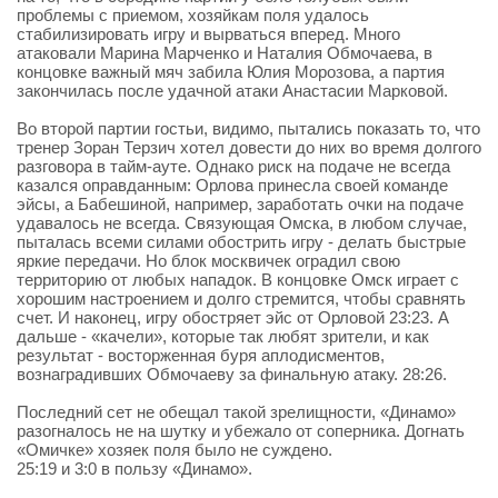
проблемы с приемом, хозяйкам поля удалось
стабилизировать игру и вырваться вперед. Много
атаковали Марина Марченко и Наталия Обмочаева, в
концовке важный мяч забила Юлия Морозова, а партия
закончилась после удачной атаки Анастасии Марковой.
Во второй партии гостьи, видимо, пытались показать то, что
тренер Зоран Терзич хотел довести до них во время долгого
разговора в тайм-ауте. Однако риск на подаче не всегда
казался оправданным: Орлова принесла своей команде
эйсы, а Бабешиной, например, заработать очки на подаче
удавалось не всегда. Связующая Омска, в любом случае,
пыталась всеми силами обострить игру - делать быстрые
яркие передачи. Но блок москвичек оградил свою
территорию от любых нападок. В концовке Омск играет с
хорошим настроением и долго стремится, чтобы сравнять
счет. И наконец, игру обостряет эйс от Орловой 23:23. А
дальше - «качели», которые так любят зрители, и как
результат - восторженная буря аплодисментов,
вознаградивших Обмочаеву за финальную атаку. 28:26.
Последний сет не обещал такой зрелищности, «Динамо»
разогналось не на шутку и убежало от соперника. Догнать
«Омичке» хозяек поля было не суждено.
25:19 и 3:0 в пользу «Динамо».