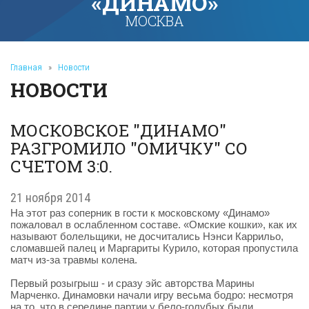
«ДИНАМО»
МОСКВА
Главная
»
Новости
НОВОСТИ
МОСКОВСКОЕ "ДИНАМО"
РАЗГРОМИЛО "ОМИЧКУ" СО
СЧЕТОМ 3:0.
21 ноября 2014
На этот раз соперник в гости к московскому «Динамо»
пожаловал в ослабленном составе. «Омские кошки», как их
называют болельщики, не досчитались Нэнси Каррильо,
сломавшей палец и Маргариты Курило, которая пропустила
матч из-за травмы колена.
Первый розыгрыш - и сразу эйс авторства Марины
Марченко. Динамовки начали игру весьма бодро: несмотря
на то, что в середине партии у бело-голубых были