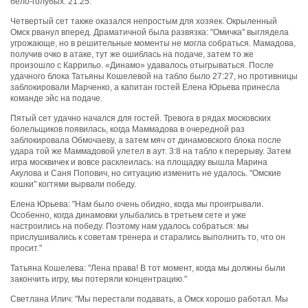
бело-голубых. 21:25.
Четвертый сет также оказался непростым для хозяек. Окрыленный
Омск рванул вперед. Драматичной была развязка: "Омичка" выглядела
угрожающе, но в решительные моменты не могла собраться. Мамадова,
получив очко в атаке, тут же ошиблась на подаче, затем то же
произошло с Каррильо. «Динамо» удавалось отыгрываться. После
удачного блока Татьяны Кошелевой на табло было 27:27, но противницы
заблокировали Марченко, а капитан гостей Елена Юрьева принесла
команде эйс на подаче.
Пятый сет удачно начался для гостей. Тревога в рядах московских
болельщиков появилась, когда Маммадова в очередной раз
заблокировала Обмочаеву, а затем мяч от динамовского блока после
удара той же Маммадовой улетел в аут. 3:8 на табло к перерыву. Затем
игра москвичек и вовсе расклеилась: на площадку вышла Марина
Акулова и Саня Попович, но ситуацию изменить не удалось. "Омские
кошки" когтями вырвали победу.
Елена Юрьева: "Нам было очень обидно, когда мы проигрывали.
Особенно, когда динамовки улыбались в третьем сете и уже
настроились на победу. Поэтому нам удалось собраться: мы
прислушивались к советам тренера и старались выполнить то, что он
просит."
Татьяна Кошелева: "Лена права! В тот момент, когда мы должны были
закончить игру, мы потеряли концентрацию."
Светлана Илич: "Мы перестали подавать, а Омск хорошо работал. Мы