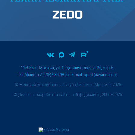
115035, г. Москва, ул. Садовническая, д.24, стр.6.
Тел./факс: +7 (495) 980-98-57. E-mail:
sport@avangard.ru
© Женский волейбольный клуб «Динамо» (Москва), 2026
©
Дизайн и разработка сайта
- «Инфодизайн» , 2006—2026