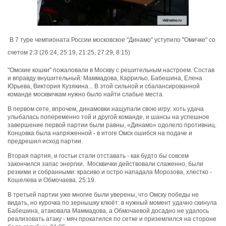
В 7 туре чемпионата России московское "Динамо" уступило "Омичке" со
счетом 2:3 (26:24, 25:19, 21:25, 27:29, 8:15)
"Омские кошки" пожаловали в Москву с решительным настроем. Состав
и вправду внушительный: Маммадова, Каррильо, Бабешина, Елена
Юрьева, Виктория Кузякина... В этой сильной и сбалансированной
команде москвичкам нужно было найти слабые места.
В первом сете, впрочем, динамовки нащупали свою игру: хоть удача
улыбалась попеременно той и другой команде, и шансы на успешное
завершение первой партии были равны, «Динамо» одолело противниц.
Концовка была напряженной - в итоге Омск ошибся на подаче и
предрешил исход партии.
Вторая партия, и гостьи стали отставать - как будто бы совсем
закончился запас энергии. Москвички действовали слаженно, были
резкими и собранными: красиво и остро нападала Морозова, хлестко -
Кошелева и Обмочаева. 25:19.
В третьей партии уже многие были уверены, что Омску победы не
видать, но курочка по зернышку клюёт: в нужный момент удачно скинула
Бабешина, атаковала Маммадова, а Обмочаевой досадно не удалось
реализовать атаку - мяч прокатился по сетке и приземлился на стороне