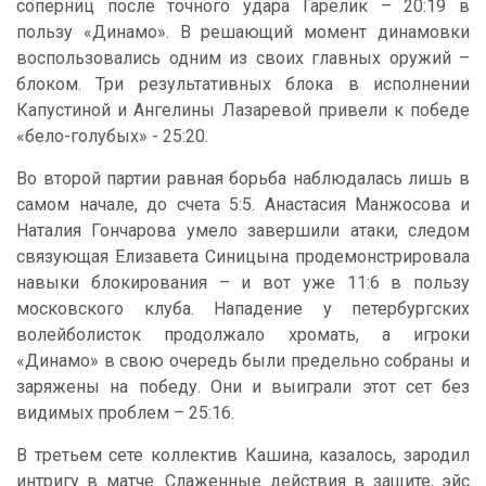
соперниц после точного удара Гарелик – 20:19 в
пользу «Динамо». В решающий момент динамовки
воспользовались одним из своих главных оружий –
блоком. Три результативных блока в исполнении
Капустиной и Ангелины Лазаревой привели к победе
«бело-голубых» - 25:20.
Во второй партии равная борьба наблюдалась лишь в
самом начале, до счета 5:5. Анастасия Манжосова и
Наталия Гончарова умело завершили атаки, следом
связующая Елизавета Синицына продемонстрировала
навыки блокирования – и вот уже 11:6 в пользу
московского клуба. Нападение у петербургских
волейболисток продолжало хромать, а игроки
«Динамо» в свою очередь были предельно собраны и
заряжены на победу. Они и выиграли этот сет без
видимых проблем – 25:16.
В третьем сете коллектив Кашина, казалось, зародил
интригу в матче. Слаженные действия в защите, эйс