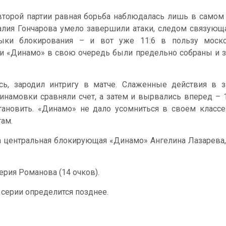
второй партии равная борьба наблюдалась лишь в самом н
алия Гончарова умело завершили атаки, следом связующ
ыки блокирования – и вот уже 11:6 в пользу москов
ки «Динамо» в свою очередь были предельно собраны и за
сь, зародил интригу в матче. Слаженные действия в з
инамовки сравняли счет, а затем и вырвались вперед – 1
ановить. «Динамо» не дало усомниться в своем классе 
там.
центральная блокирующая «Динамо» Ангелина Лазарева, на
ерия Романова (14 очков).
серии определится позднее.