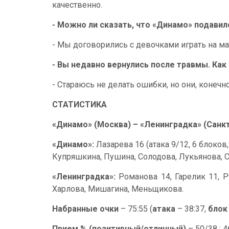
качественно.
- Можно ли сказать, что «Динамо» подавил
- Мы договорились с девочками играть на ма
- Вы недавно вернулись после травмы. Как 
- Стараюсь не делать ошибки, но они, конечн
СТАТИСТИКА
«Динамо» (Москва) – «Ленинградка» (Санкт-
«Динамо»:
Лазарева 16 (атака 9/12, 6 блоков,
Купряшкина, Пушина, Солодова, Лукьянова, С
«Ленинградка»:
Романова 14, Гарелик 11, Ру
Харлова, Мишагина, Меньщикова.
Набранные очки
– 75:55 (
атака
– 38:37,
блок
Прием % (позитивный/отличный)
– 50/38 : 