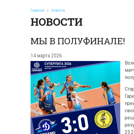
Главная
»
Новости
НОВОСТИ
МЫ В ПОЛУФИНАЛЕ!
14 марта 2026
Вол
мат
пол
Ста
Гар
пре
сво
реш
рез
25:2