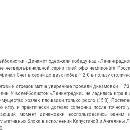
ейболистки «Динамо» одержали победу над «Ленинградкой» с
че четвертьфинальной серии плей-офф чемпионата Росси
уфинал. Счет в серии до двух побед – 2-0 в пользу столично
ртовый отрезок матча увереннее провели динамовки – 7:3
елик. У волейболисток «Ленинградки» не ладилась игра в а
имущество хозяек площадки только росло (15:8). Посте
ю игру и практически догнала соперниц после точного у
ающий момент динамовки воспользовались одним и
ультативных блока в исполнении Капустиной и Ангелины Л
0.