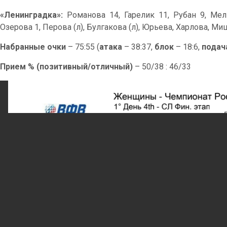
«Ленинградка»:
Романова 14, Гарелик 11, Рубан 9, Мел
Озерова 1, Перова (л), Булгакова (л), Юрьева, Харлова, М
Набранные очки
– 75:55 (
атака
– 38:37,
блок
– 18:6,
подач
Прием % (позитивный/отличный)
– 50/38 : 46/33