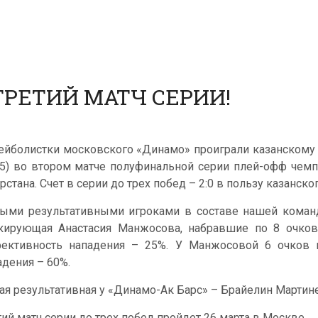
РЕТИЙ МАТЧ СЕРИИ!
ейболистки московского «Динамо» проиграли казанскому «Д
25) во втором матче полуфинальной серии плей-офф чемп
рстана. Счет в серии до трех побед – 2:0 в пользу казанско
ыми результативными игроками в составе нашей коман
кирующая Анастасия Манжосова, набравшие по 8 очков.
ективность нападения – 25%. У Манжосовой 6 очков в
адения – 60%.
ая результативная у «Динамо-Ак Барс» – Брайелин Мартинес
тий матч серии до трех побед пройдет 26 марта в Москве.