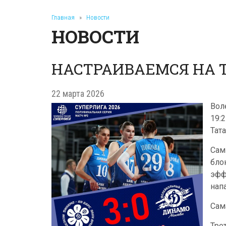
Главная
»
Новости
НОВОСТИ
НАСТРАИВАЕМСЯ НА Т
22 марта 2026
Вол
19:
Тата
Сам
бло
эфф
нап
Сам
Тре