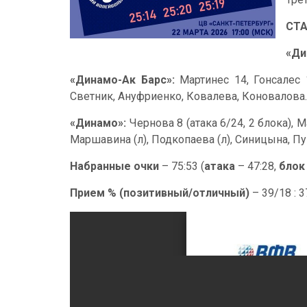
СТ
«Ди
«Динамо-Ак Барс»:
Мартинес 14, Гонсалес 1
Светник, Ануфриенко, Ковалева, Коновалова.
«Динамо»:
Чернова 8 (атака 6/24, 2 блока), М
Маршавина (л), Подкопаева (л), Синицына, Пу
Набранные очки
– 75:53 (
атака
– 47:28,
блок
Прием % (позитивный/отличный)
– 39/18 : 