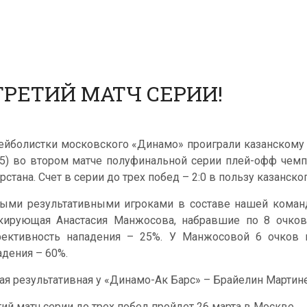
РЕТИЙ МАТЧ СЕРИИ!
ейболистки московского «Динамо» проиграли казанскому «Д
25) во втором матче полуфинальной серии плей-офф чемп
рстана. Счет в серии до трех побед – 2:0 в пользу казанско
ыми результативными игроками в составе нашей коман
кирующая Анастасия Манжосова, набравшие по 8 очков.
ективность нападения – 25%. У Манжосовой 6 очков в
адения – 60%.
ая результативная у «Динамо-Ак Барс» – Брайелин Мартинес
тий матч серии до трех побед пройдет 26 марта в Москве.