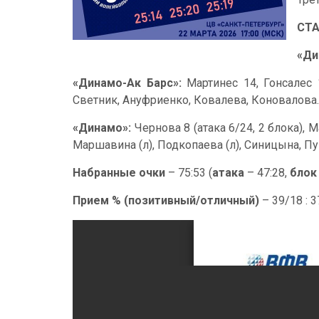
СТ
«Ди
«Динамо-Ак Барс»:
Мартинес 14, Гонсалес 1
Светник, Ануфриенко, Ковалева, Коновалова.
«Динамо»:
Чернова 8 (атака 6/24, 2 блока), М
Маршавина (л), Подкопаева (л), Синицына, Пу
Набранные очки
– 75:53 (
атака
– 47:28,
блок
Прием % (позитивный/отличный)
– 39/18 : 