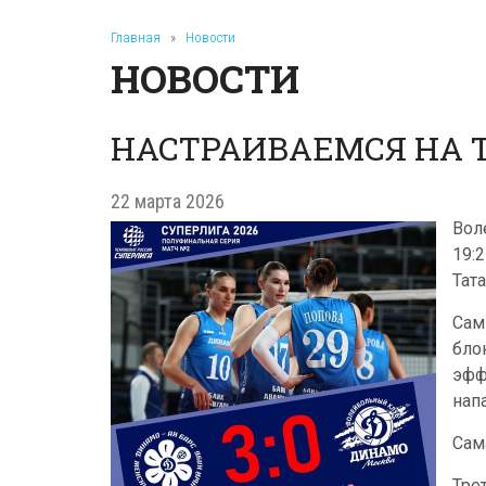
Главная
»
Новости
НОВОСТИ
НАСТРАИВАЕМСЯ НА Т
22 марта 2026
Вол
19:
Тата
Сам
бло
эфф
нап
Сам
Тре