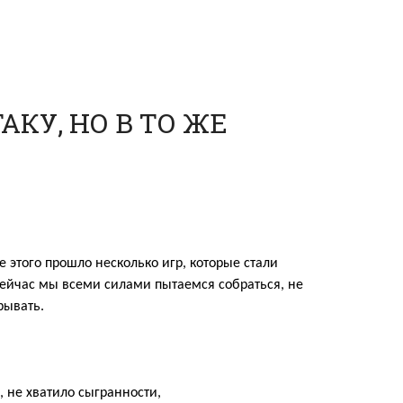
КУ, НО В ТО ЖЕ
е этого прошло несколько игр, которые стали
Сейчас
мы всеми силами пытаемся собраться,
не
рывать.
,
не хватило
сыгранности,