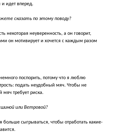
 и идет вперед.
ожете
сказать по этому поводу?
сть некоторая
неуверенность, а он говорит,
ами
он мотивирует и хочется с каждым разом
 немного поспорить, потому что я люблю
трость: подать неудобный мяч
.
Ч
тобы не
й мяч требует риска.
ешиной
или Ветровой
?
ся больше сыгрываться, чтобы
отработать
какие-
авится.