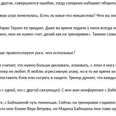
 другое,
совершаются
ошибки,
то
гда
соперник набирает обороты
нера
игра поменялась
.
Есть ли какие-то новшества? Ч
то
вы м
Зоран
Терзич
ее придает. Д
аже
во время подачи
у меня
всегда е
жно, мне не нужен счет, делай как на тренировке
». Т
акими слов
ше приветствует риск, чем остальные?
н
считает,
что нужно больше рисковать, атаковать, с этим я могу
ренер не любит. Я люблю агрессивную атаку, но в то
же время хи
поставить блок или сыграть в защите. Т
ренер думает, что кажды
с одной, то с другой с
вязующей.
С кем вам
комфортнее
с
Баб
е, с
Бабешиной
чуть поменьше. Сейчас на тренировке стараем
 что мне ближе Вера
Ветрова
, но Марина
Бабешина
мне тоже нр