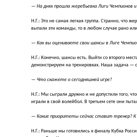
—
На днях прошла жеребьевка Лиги Чемпионов и
Н.Г.:
Это не самая легкая группа. С
транно, что же
выпали эти команды
, то в любом случае
рано или
—
Как вы оцениваете свои шансы в Лиге Чемпио
Н.Г.:
Конечно, шансы есть. Выйти со второго мес
демонстрируем на тренировках. Наша задача —
с
—
Что
скажете
о сегодняшней игре?
Н.Г.:
Мы сыграли дружно и не допустили
того
, чт
играли в свой волейбол. В
третьем сете они пыта
—
Какие приоритеты сейчас ставит тренер? К
Н.Г.:
Раньше мы готовились к финалу Кубка
Росси