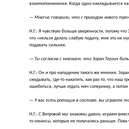
взаимопонимания
.
К
огда одно
накладывается
на
—
Многие говорили, что
с приходом нового тре
Н.Г.:
Я чувствую больше уверенности, потому что
что
«
нельзя делать слабую подачу, мне это не ну
подавать сильнее.
—
Т
ы согласна с мнением, что
Зоран
Терзич
боль
Н.Г.:
Он и про нападение т
акого же мнения.
Зора
скидывать, где-то накатить,
как раз
то, что наш т
ошибиться, лучше отдать
мяч
сопернику, а
потом 
—
У вас есть ротация в составе, вы и
граете то 
Н.Г.:
С Ветровой мы знакомы давно, играем вмест
то нюанс
ы, которые не получались раньше
. Пока