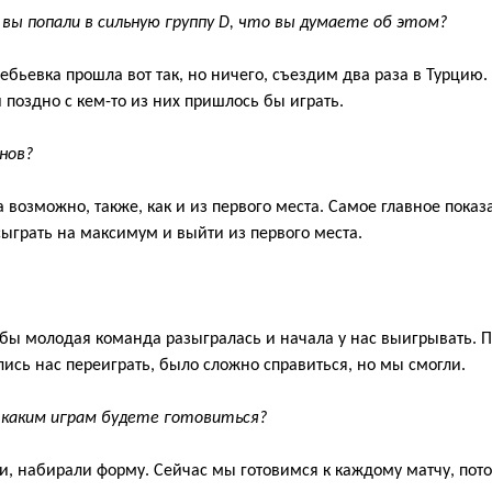
 вы попали
в сильную группу D, что вы думаете об этом
?
ребьевка
прошла вот так
, но ничего
,
съездим два раза в Турцию. 
 поздно с кем-то из них
пришлось бы играть.
нов
?
та
возможно, также, как и
из первого места. Самое главное показа
ыграть на
максимум и выйти из первого мес
та.
обы молодая команда разыгралась и начала у нас выигрывать.
лись
нас переиграть
, было сложно справиться, но
мы
смогли
.
 каким играм будете готовиться?
и
,
набирали
форму. Сейчас мы готовимся к каждому матчу, пот