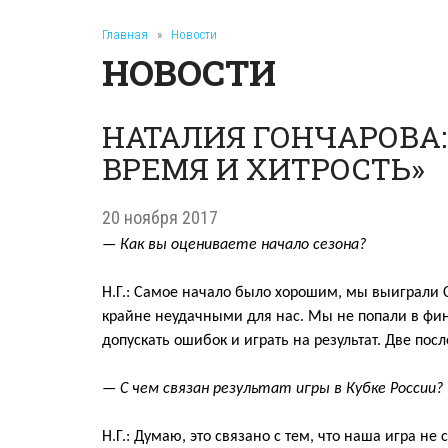
Главная
»
Новости
НОВОСТИ
НАТАЛИЯ ГОНЧАРОВА:
ВРЕМЯ И ХИТРОСТЬ»
20 ноября 2017
—
Как
вы оцениваете
начало сезона?
Н.Г.:
Самое на
чало было хорошим, мы выиграли
крайне неудачными для нас. Мы не попали в фин
допускать ошибок и играть
на результат.
Две пос
—
С чем связан результат игры
в
Кубк
е
России?
Н.Г.:
Думаю, это связано с тем, что
наша игра
не
с