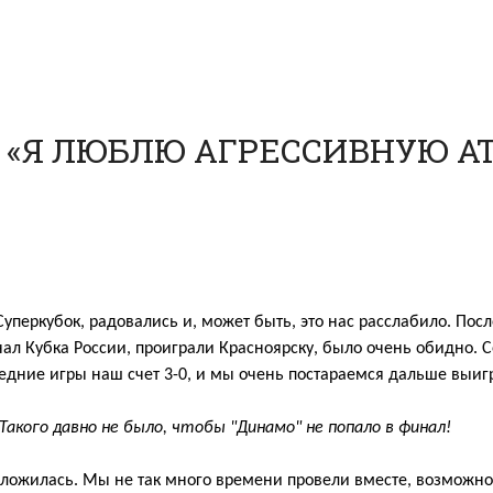
 «Я ЛЮБЛЮ АГРЕССИВНУЮ АТА
C
уперкубок
, радовались и
,
может быть, это нас расслабило. П
осл
ал Кубка России, проиграли Красноярску, было очень обидн
о. 
ледние игры
наш
счет 3-0
,
и мы очень постараемся дальше выиг
Такого давно не было, чтобы "Динамо" не попало в ф
инал!
ложилась
. Мы не так много времени провели вместе, возможно