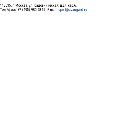
115035, г. Москва, ул. Садовническая, д.24, стр.6.
Тел./факс: +7 (495) 980-98-57. E-mail:
sport@avangard.ru