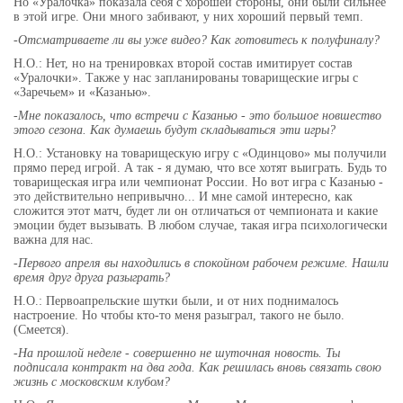
Но «Уралочка» показала себя с хорошей стороны, они были сильнее
в этой игре. Они много забивают, у них хороший первый темп.
-Отсматриваете ли вы уже видео? Как готовитесь к полуфиналу?
Н.О.: Нет, но на тренировках второй состав имитирует состав
«Уралочки». Также у нас запланированы товарищеские игры с
«Заречьем» и «Казанью».
-Мне показалось, что встречи с Казанью - это большое новшество
этого сезона. Как думаешь будут складываться эти игры?
Н.О.: Установку на товарищескую игру с «Одинцово» мы получили
прямо перед игрой. А так - я думаю, что все хотят выиграть. Будь то
товарищеская игра или чемпионат России. Но вот игра с Казанью -
это действительно непривычно... И мне самой интересно, как
сложится этот матч, будет ли он отличаться от чемпионата и какие
эмоции будет вызывать. В любом случае, такая игра психологически
важна для нас.
-Первого апреля вы находились в спокойном рабочем режиме. Нашли
время друг друга разыграть?
Н.О.: Первоапрельские шутки были, и от них поднималось
настроение. Но чтобы кто-то меня разыграл, такого не было.
(Смеется).
-На прошлой неделе - совершенно не шуточная новость. Ты
подписала контракт на два года. Как решилась вновь связать свою
жизнь с московским клубом?