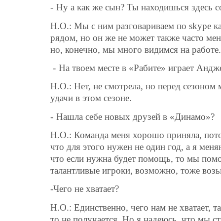
-
Ну а как же сын? Ты находишься здесь с
Н.О.: Мы с ним разговариваем по skype ка
рядом, но он же не может также часто мен
но, конечно, мы много видимся на работе.
-
На твоем месте в «Рабите» играет Анд
Н.О.: Нет, не смотрела, но перед сезоно
удачи в этом сезоне.
-
Нашла себе новых друзей в «Динамо»?
Н.О.: Команда меня хорошо приняла, пот
что для этого нужен не один год, а я ме
что если нужна будет помощь, то мы помо
талантливые игроки, возможно, тоже возь
-Чего не хватает?
Н.О.: Единственно, чего нам не хватает, 
то не получается. Но я надеюсь, что мы с