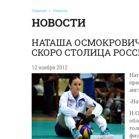
Главная
»
Новости
НОВОСТИ
НАТАША ОСМОКРОВИЧ:
СКОРО СТОЛИЦА РОСС
12 ноября 2012
Нат
при
анг
-На
Н.О
обл
тол
физ