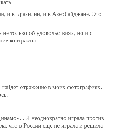
вать.
ии, и в Бразилии, и в Азербайджане. Это
 не только об удовольствиях, но и о
шие контракты.
а найдет отражение в моих фотографиях.
сь.
Динамо»... Я неоднократно играла против
а, что в России ещё не играла и решила