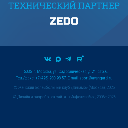
ТЕХНИЧЕСКИЙ ПАРТНЕР
115035, г. Москва, ул. Садовническая, д.24, стр.6.
Тел./факс: +7 (495) 980-98-57. E-mail:
sport@avangard.ru
© Женский волейбольный клуб «Динамо» (Москва), 2026
©
Дизайн и разработка сайта
- «Инфодизайн» , 2006—2026