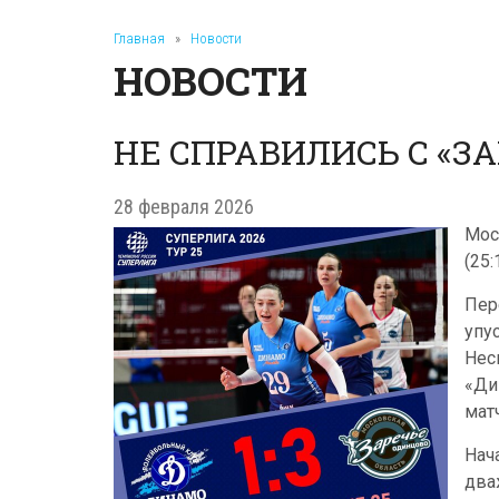
Главная
»
Новости
НОВОСТИ
НЕ СПРАВИЛИСЬ С «З
28 февраля 2026
Мос
(25:
Пер
упу
Нес
«Ди
мат
Нач
два