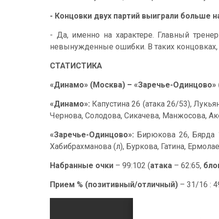
- Концовки двух партий выиграли больше 
- Да, именно на характере. Главный трене
невынужденные ошибки. В таких концовках, к
СТАТИСТИКА
«Динамо» (Москва) – «Заречье-Одинцово» (
«Динамо»:
Капустина 26 (атака 26/53), Лукья
Чернова, Солодова, Сикачева, Манжосова, Ак
«Заречье-Одинцово»:
Бирюкова 26, Бярда 1
Хабибрахманова (л), Буркова, Гатина, Ермолае
Набранные очки
– 99:102 (
атака
– 62:65,
бло
Прием % (позитивный/отличный)
– 31/16 : 