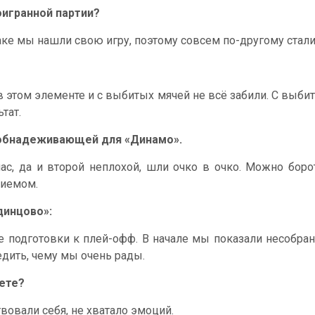
оигранной партии?
таке мы нашли свою игру, поэтому совсем по-другому стал
 этом элементе и с выбитых мячей не всё забили. С выби
тат.
ь обнадеживающей для «Динамо».
ас, да и второй неплохой, шли очко в очко. Можно боро
риемом.
динцово»:
е подготовки к плей-офф. В начале мы показали несобранн
бедить, чему мы очень рады.
сете?
твовали себя, не хватало эмоций.