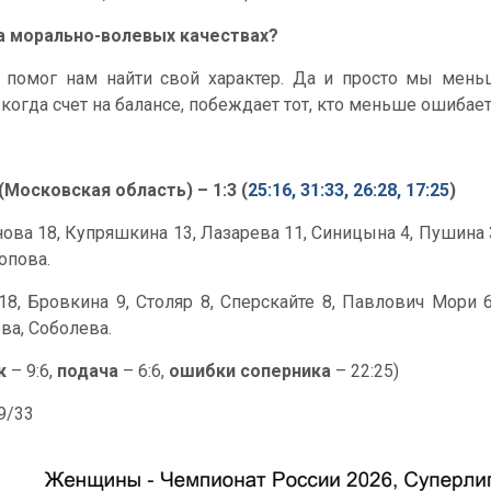
на морально-волевых качествах?
р помог нам найти свой характер. Да и просто мы мен
огда счет на балансе, побеждает тот, кто меньше ошибает
Московская область) – 1:3 (
25:16, 31:33, 26:28, 17:25
)
нова 18, Купряшкина 13, Лазарева 11, Синицына 4, Пушина 3
опова.
8, Бровкина 9, Столяр 8, Сперскайте 8, Павлович Мори 6
ва, Соболева.
к
– 9:6,
подача
– 6:6,
ошибки соперника
– 22:25)
49/33