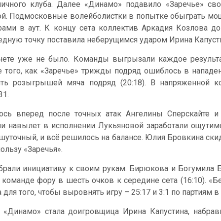
личного клуба. Далее «Динамо» подавило «Заречье» св
ой. Подмосковные волейболистки в попытке обыграть мощ
рами в аут. К концу сета коллектив Аркадия Козлова д
едную точку поставила неберущимся ударом Ирина Капусти
чете уже не было. Команды выгрызали каждое результ
 того, как «Заречье» трижды подряд ошиблось в нападен
ть розыгрышей мяча подряд (20:18). В напряженной к
31.
лось вперед после точных атак Ангелины Сперскайте и
чи навылет в исполнении Лукьяновой заработали ощутимое
ешуточный, и всё решилось на балансе. Юлия Бровкина ск
ользу «Заречья».
ибрали инициативу к своим рукам. Бирюкова и Богумила 
команде фору в шесть очков к середине сета (16:10). «
для того, чтобы выровнять игру – 25:17 и 3:1 по партиям 
«Динамо» стала доигровщица Ирина Капустина, набравш