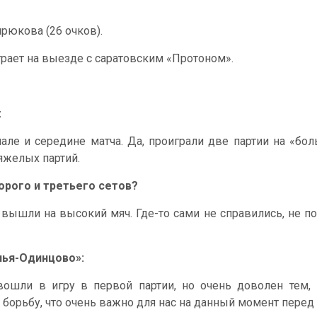
ирюкова (26 очков).
рает на выезде с саратовским «Протоном».
:
чале и середине матча. Да, проиграли две партии на «б
тяжелых партий.
торого и третьего сетов?
, вышли на высокий мяч. Где-то сами не справились, не п
чья-Одинцово»:
вошли в игру в первой партии, но очень доволен тем, 
ли борьбу, что очень важно для нас на данный момент перед