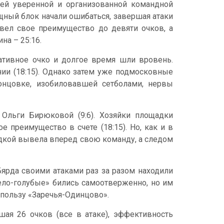
оей уверенной и организованной командной
ный блок начали ошибаться, завершая атаки
овел свое преимущество до девяти очков, а
на – 25:16.
ативное очко и долгое время шли вровень.
ии (18:15). Однако затем уже подмосковные
онцовке, изобиловавшей сетболами, нервы
 Ольги Бирюковой (9:6). Хозяйки площадки
 преимущество в счете (18:15). Но, как и в
идкой вывела вперед свою команду, а следом
Бярда своими атаками раз за разом находили
Бело-голубые» бились самоотверженно, но им
в пользу «Заречья-Одинцово».
ая 26 очков (все в атаке), эффективность