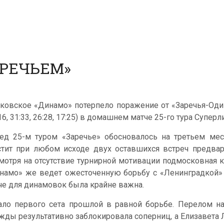
АРЕЧЬЕМ»
ковское «Динамо» потерпело поражение от «Заречья-Один
16, 31:33, 26:28, 17:25) в домашнем матче 25-го тура Суперл
ед 25-м туром «Заречье» обосновалось на третьем мес
стит при любом исходе двух оставшихся встреч предвар
мотря на отсутствие турнирной мотивации подмосковная ко
намо» же ведет ожесточенную борьбу с «Ленинградкой» з
че для динамовок была крайне важна.
ало первого сета прошлой в равной борьбе. Перелом на
жды результативно заблокировала соперниц, а Елизавета Л