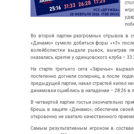
сто
игр
уда
поб
Во второй партии разгромных отрывов в с
«Динамо» сумело добиться форы «+3» после
волейболистки выдали рывок, выиграв пя
оказались крепче у одинцовского клуба – 33:
На старте третьего сета «Заречье» вырва
постепенно догнали соперниц, а после пода
предыдущей партии, накал страстей кипел н
динамовки ошиблись в нападении – 28:26 в п
В четвертой партии гостьи окончательно пр
брешь в защите «Динамо», обеспечив своей 
откровенно не хватало качественного приема 
Самым результативным игроком в составе 