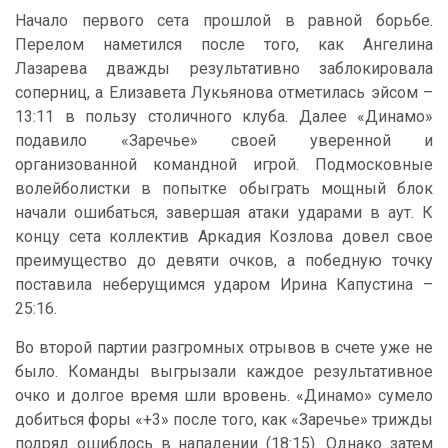
Начало первого сета прошлой в равной борьбе.
Перелом наметился после того, как Ангелина
Лазарева дважды результативно заблокировала
соперниц, а Елизавета Лукьянова отметилась эйсом –
13:11 в пользу столичного клуба. Далее «Динамо»
подавило «Заречье» своей уверенной и
организованной командной игрой. Подмосковные
волейболистки в попытке обыграть мощный блок
начали ошибаться, завершая атаки ударами в аут. К
концу сета коллектив Аркадия Козлова довел свое
преимущество до девяти очков, а победную точку
поставила неберущимся ударом Ирина Капустина –
25:16.
Во второй партии разгромных отрывов в счете уже не
было. Команды выгрызали каждое результативное
очко и долгое время шли вровень. «Динамо» сумело
добиться форы «+3» после того, как «Заречье» трижды
подряд ошиблось в нападении (18:15). Однако затем