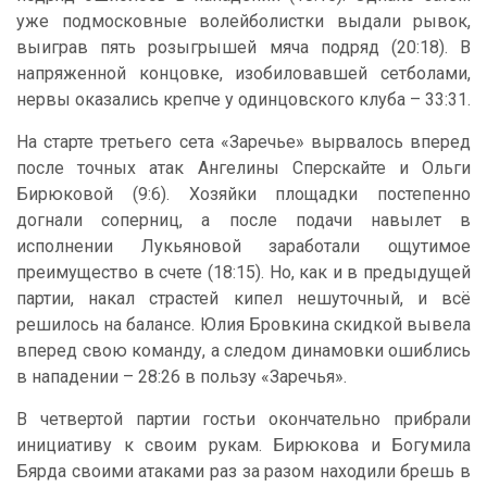
уже подмосковные волейболистки выдали рывок,
выиграв пять розыгрышей мяча подряд (20:18). В
напряженной концовке, изобиловавшей сетболами,
нервы оказались крепче у одинцовского клуба – 33:31.
На старте третьего сета «Заречье» вырвалось вперед
после точных атак Ангелины Сперскайте и Ольги
Бирюковой (9:6). Хозяйки площадки постепенно
догнали соперниц, а после подачи навылет в
исполнении Лукьяновой заработали ощутимое
преимущество в счете (18:15). Но, как и в предыдущей
партии, накал страстей кипел нешуточный, и всё
решилось на балансе. Юлия Бровкина скидкой вывела
вперед свою команду, а следом динамовки ошиблись
в нападении – 28:26 в пользу «Заречья».
В четвертой партии гостьи окончательно прибрали
инициативу к своим рукам. Бирюкова и Богумила
Бярда своими атаками раз за разом находили брешь в