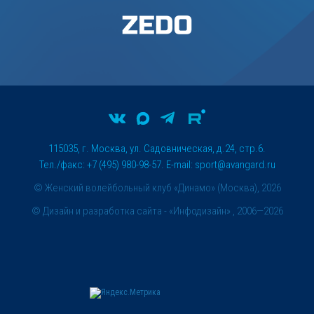
115035, г. Москва, ул. Садовническая, д.24, стр.6.
Тел./факс: +7 (495) 980-98-57. E-mail:
sport@avangard.ru
© Женский волейбольный клуб «Динамо» (Москва), 2026
©
Дизайн и разработка сайта
- «Инфодизайн» , 2006—2026