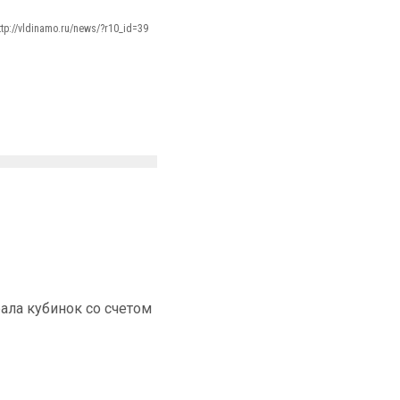
ttp://vldinamo.ru/news/?r10_id=39
ала кубинок со счетом