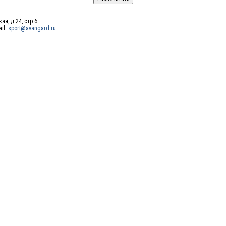
ая, д.24, стр.6.
ail:
sport@avangard.ru