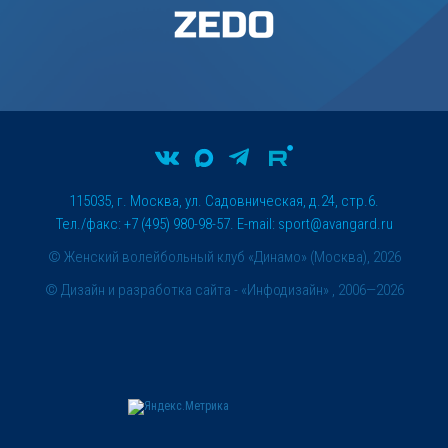
115035, г. Москва, ул. Садовническая, д.24, стр.6.
Тел./факс: +7 (495) 980-98-57. E-mail:
sport@avangard.ru
© Женский волейбольный клуб «Динамо» (Москва), 2026
©
Дизайн и разработка сайта
- «Инфодизайн» , 2006—2026