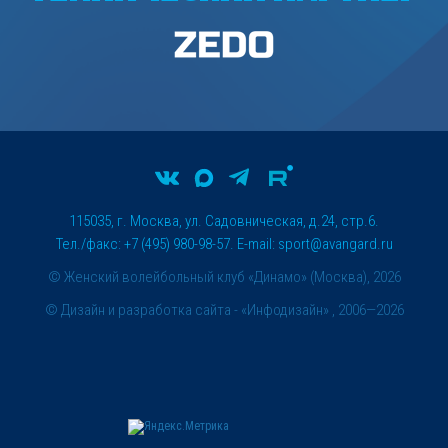
115035, г. Москва, ул. Садовническая, д.24, стр.6.
Тел./факс: +7 (495) 980-98-57. E-mail:
sport@avangard.ru
© Женский волейбольный клуб «Динамо» (Москва), 2026
©
Дизайн и разработка сайта
- «Инфодизайн» , 2006—2026