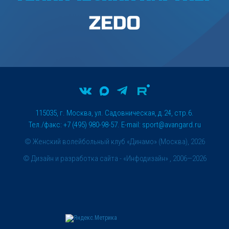
115035, г. Москва, ул. Садовническая, д.24, стр.6.
Тел./факс: +7 (495) 980-98-57. E-mail:
sport@avangard.ru
© Женский волейбольный клуб «Динамо» (Москва), 2026
©
Дизайн и разработка сайта
- «Инфодизайн» , 2006—2026